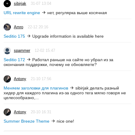
sibirjak
31-07 13:04
URL rewrite engine
нет, регулярка выше косячная
Amro
22-12 20:16
Seditio 175
Upgrade information is available here
spammer
12-02 15:47
Seditio 172
Работал раньше на сайте но убрал из за
окончания поддержки, почему не обновляете?
Antony
21-10 17:56
Меняем заголовки для плагинов
sibirjak делать разный
хидер для каждого плагина из-за одного тега мягко говоря не
целесообразно,...
Antony
20-10 16:31
Summer Breeze Theme
nice one!