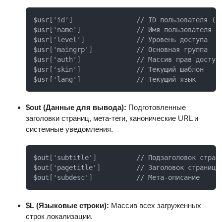
$usr['id']                // ID пользователя (0 
$usr['name']              // Имя пользователя

$usr['level']             // Уровень доступа

$usr['maingrp']           // Основная группа

$usr['auth']              // Массив прав доступа
$usr['skin']              // Текущий шаблон

$usr['lang']              // Текущий язык
$out (Данные для вывода):
Подготовленные
заголовки страниц, мета-теги, канонические URL и
системные уведомления.
$out['subtitle']          // Подзаголовок страни
$out['pagetitle']         // Заголовок страницы

$out['subdesc']           // Мета-описание
$L (Языковые строки):
Массив всех загруженных
строк локализации.