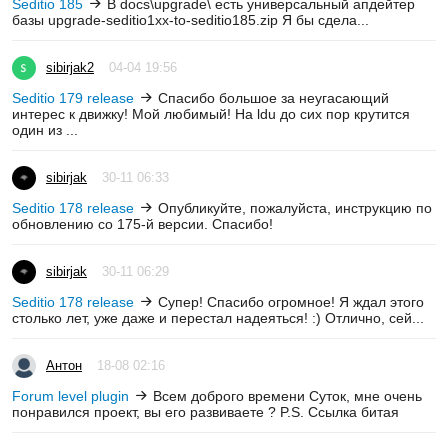
Seditio 185
В docs\upgrade\ есть универсальный апдейтер
базы upgrade-seditio1xx-to-seditio185.zip Я бы сдела...
sibirjak2
04-04 19:56
Seditio 179 release
Спасибо большое за неугасающий
интерес к движку! Мой любимый! На ldu до сих пор крутится
один из ...
sibirjak
30-11 06:33
Seditio 178 release
Опубликуйте, пожалуйста, инструкцию по
обновлению со 175-й версии. Спасибо!
sibirjak
30-11 06:29
Seditio 178 release
Супер! Спасибо огромное! Я ждал этого
столько лет, уже даже и перестал надеяться! :) Отлично, сей...
Антон
18-08 02:16
Forum level plugin
Всем доброго времени Суток, мне очень
понравился проект, вы его развиваете ? P.S. Ссылка битая