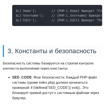
$L['Home'];        // {PHP.L.Home} Выведет "Глав
$L['Username'];    // {PHP.L.Username} Выведет "
$L['Edit'];        // {PHP.L.Edit} Выведет "Ред
3. Константы и безопасность
Безопасность системы базируется на строгом контроле
контекста выполнения через константы:
SED_CODE
: Флаг безопасности. Каждый PHP-файл
системы (кроме index.php) должен начинаться
проверкой: if (!defined('SED_CODE')) exit();. Это
блокирует прямой доступ к системным файлам через
браузер.