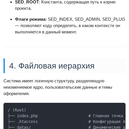
SED_ROOT
: Константа, содержащая путь к корню
проекта.
Флаги режима
: SED_INDEX, SED_ADMIN, SED_PLUG
— позволяют коду определять, в каком контексте он
выполняется в данный момент.
4. Файловая иерархия
Система имеет логичную структуру, разделяющую
неизменяемое ядро, пользовательские данные и темы
оформления.
/ (Root)

├── index.php                      # Главная точка вх
├── .htaccess                      # Конфигурация Apa
├── datas/                         # Динамические дан