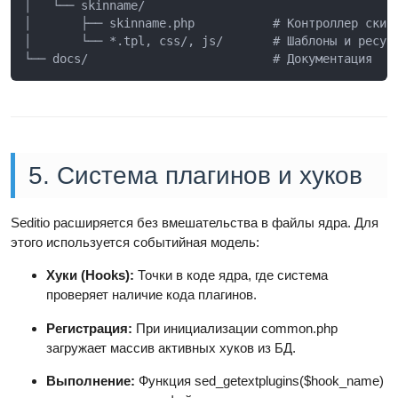
│   └── skinname/

│       ├── skinname.php           # Контроллер скина
│       └── *.tpl, css/, js/       # Шаблоны и ресурс
└── docs/                          # Документация
5. Система плагинов и хуков
Seditio расширяется без вмешательства в файлы ядра. Для
этого используется событийная модель:
Хуки (Hooks):
Точки в коде ядра, где система
проверяет наличие кода плагинов.
Регистрация:
При инициализации common.php
загружает массив активных хуков из БД.
Выполнение:
Функция sed_getextplugins($hook_name)