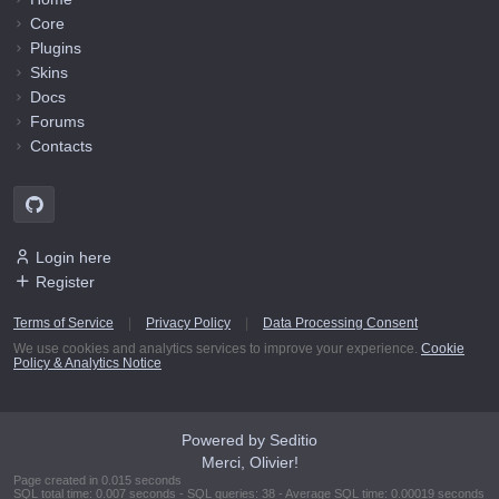
Core
Plugins
Skins
Docs
Forums
Contacts
Login here
Register
Terms of Service
|
Privacy Policy
|
Data Processing Consent
We use cookies and analytics services to improve your experience.
Cookie
Policy & Analytics Notice
Powered by Seditio
Merci, Olivier!
Page created in 0.015 seconds
SQL total time: 0.007 seconds - SQL queries: 38 - Average SQL time: 0.00019 seconds