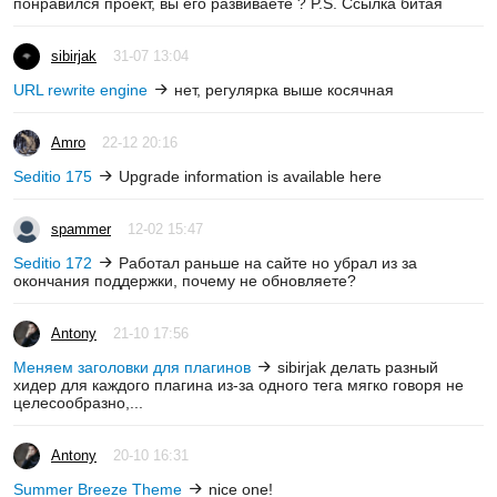
понравился проект, вы его развиваете ? P.S. Ссылка битая
sibirjak
31-07 13:04
URL rewrite engine
нет, регулярка выше косячная
Amro
22-12 20:16
Seditio 175
Upgrade information is available here
spammer
12-02 15:47
Seditio 172
Работал раньше на сайте но убрал из за
окончания поддержки, почему не обновляете?
Antony
21-10 17:56
Меняем заголовки для плагинов
sibirjak делать разный
хидер для каждого плагина из-за одного тега мягко говоря не
целесообразно,...
Antony
20-10 16:31
Summer Breeze Theme
nice one!