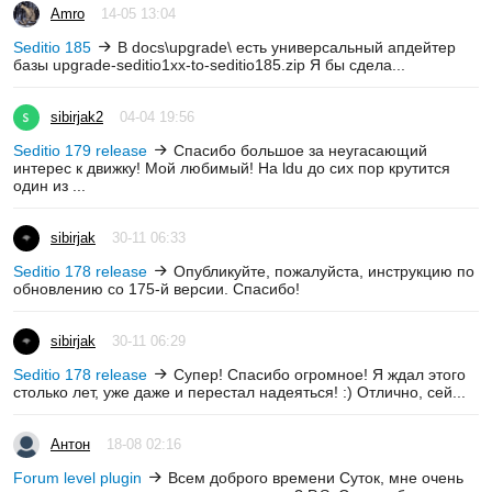
Amro
14-05 13:04
Seditio 185
В docs\upgrade\ есть универсальный апдейтер
базы upgrade-seditio1xx-to-seditio185.zip Я бы сдела...
sibirjak2
04-04 19:56
Seditio 179 release
Спасибо большое за неугасающий
интерес к движку! Мой любимый! На ldu до сих пор крутится
один из ...
sibirjak
30-11 06:33
Seditio 178 release
Опубликуйте, пожалуйста, инструкцию по
обновлению со 175-й версии. Спасибо!
sibirjak
30-11 06:29
Seditio 178 release
Супер! Спасибо огромное! Я ждал этого
столько лет, уже даже и перестал надеяться! :) Отлично, сей...
Антон
18-08 02:16
Forum level plugin
Всем доброго времени Суток, мне очень