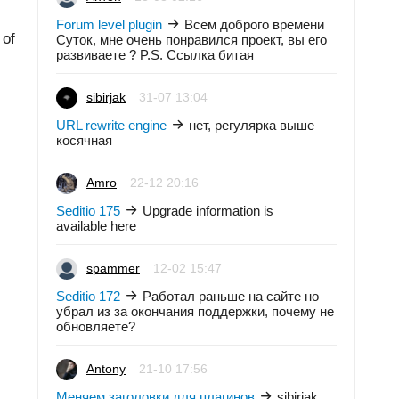
Forum level plugin
Всем доброго времени
 of
Суток, мне очень понравился проект, вы его
развиваете ? P.S. Ссылка битая
sibirjak
31-07 13:04
URL rewrite engine
нет, регулярка выше
косячная
Amro
22-12 20:16
Seditio 175
Upgrade information is
available here
spammer
12-02 15:47
Seditio 172
Работал раньше на сайте но
убрал из за окончания поддержки, почему не
обновляете?
Antony
21-10 17:56
Меняем заголовки для плагинов
sibirjak