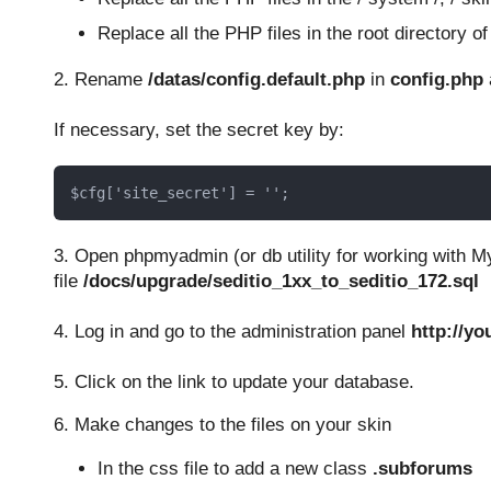
Replace all the PHP files in the root directory of 
2. Rename
/datas/config.default.php
in
config.php
If necessary, set the secret key by:
$cfg['site_secret'] = '';
3. Open phpmyadmin (or db utility for working with M
file
/docs/upgrade/seditio_1xx_to_seditio_172.sql
4. Log in and go to the administration panel
http://y
5. Click on the link to update your database.
6.
Make changes to the files on your skin
In the css file to add a new class
.subforums