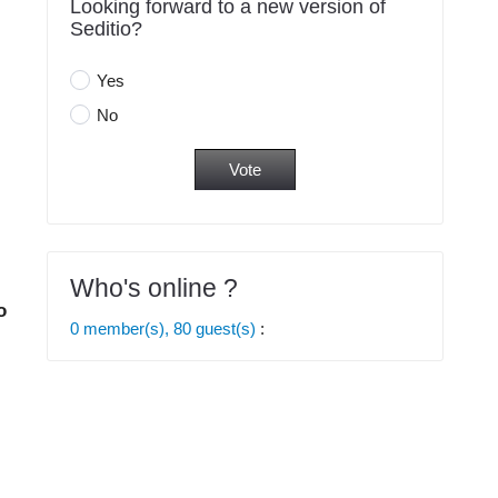
Looking forward to a new version of
Seditio?
Yes
No
Who's online ?
о
0 member(s), 80 guest(s)
: