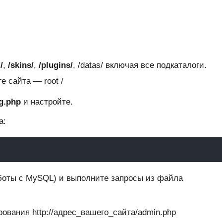
/
,
/skins/
,
/plugins/
, /datas/ включая все подкаталоги.
 сайта — root /
g.php
и настройте.
а:
аботы с MySQL) и выполните запросы из файла
ования http://адрес_вашего_сайта/admin.php