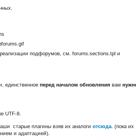
нных.
ms
forums.gif
реализации подфорумов, см. forums.sections.tpl и
ии, единственное
перед началом обновления
вам
нужн
ке UTF-8.
ваши старые плагины взяв их аналоги
отсюда
. (пока их
нием и адаптацией).