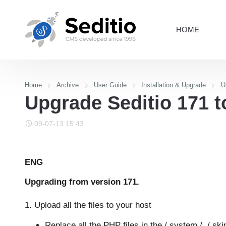
HOME
Home
Archive
User Guide
Installation & Upgrade
U
Upgrade Seditio 171 t
09-07-13 15:43
ENG
Upgrading from
version 171.
1. Upload all the files to your host
Replace all the PHP files in the / system /, / skins