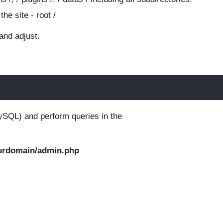
the site - root /
and adjust.
ySQL) and perform queries in the
ourdomain/admin.php