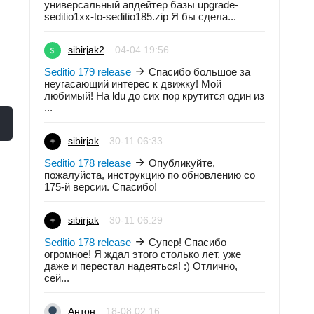
универсальный апдейтер базы upgrade-
seditio1xx-to-seditio185.zip Я бы сдела...
sibirjak2
04-04 19:56
Seditio 179 release
Спасибо большое за
неугасающий интерес к движку! Мой
любимый! На ldu до сих пор крутится один из
...
sibirjak
30-11 06:33
Seditio 178 release
Опубликуйте,
пожалуйста, инструкцию по обновлению со
175-й версии. Спасибо!
sibirjak
30-11 06:29
Seditio 178 release
Супер! Спасибо
огромное! Я ждал этого столько лет, уже
даже и перестал надеяться! :) Отлично,
сей...
Антон
18-08 02:16