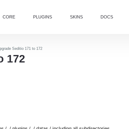
CORE
PLUGINS
SKINS
DOCS
pgrade Seditio 171 to 172
o 172
 /, / plugins /, / datas / including all subdirectories.