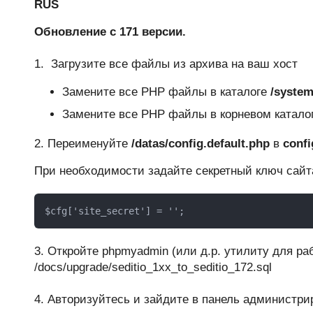
RUS
Обновление с 171 версии.
1. Загрузите все файлы из архива на ваш хост
Замените все PHP файлы в каталоге
/system
Замените все PHP файлы в корневом каталоге
2. Переименуйте
/datas/config.default.php
в
confi
При необходимости задайте секретный ключ сайт
$cfg['site_secret'] = '';
3. Откройте phpmyadmin (или д.р. утилиту для р
/docs/upgrade/seditio_1xx_to_seditio_172.sql
4. Авторизуйтесь и зайдите в панель администрир