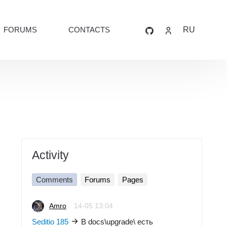
FORUMS
CONTACTS
RU
Activity
Comments
Forums
Pages
Amro
14-05 13:04
Seditio 185
В docs\upgrade\ есть