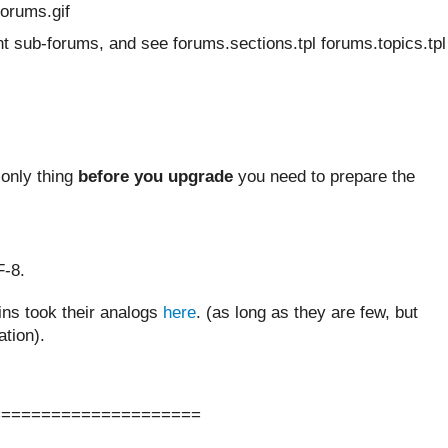
forums.gif
 sub-forums, and see forums.sections.tpl forums.topics.tpl
 only thing
before you upgrade
you need to prepare the
F-8.
-ins took their analogs
here
. (as long as they are few, but
ation).
=====================