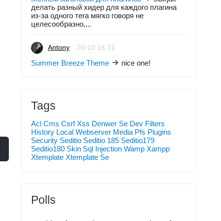
делать разный хидер для каждого плагина
из-за одного тега мягко говоря не
целесообразно,...
Antony
20-10 16:31
Summer Breeze Theme
nice one!
Tags
Acl
Cms
Csrf Xss
Denwer Se
Dev
Filters
History
Local Webserver
Media
Pfs
Plugins
Security
Seditio
Seditio 185
Seditio179
Seditio180
Skin
Sql Injection
Wamp
Xampp
Xtemplate
Xtemplate Se
Polls