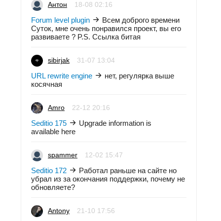
Антон
18-08 02:16
Forum level plugin
Всем доброго времени
Суток, мне очень понравился проект, вы его
развиваете ? P.S. Ссылка битая
sibirjak
31-07 13:04
URL rewrite engine
нет, регулярка выше
косячная
Amro
22-12 20:16
Seditio 175
Upgrade information is
available here
spammer
12-02 15:47
Seditio 172
Работал раньше на сайте но
убрал из за окончания поддержки, почему не
обновляете?
Antony
21-10 17:56