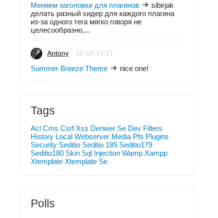
Меняем заголовки для плагинов
sibirjak
делать разный хидер для каждого плагина
из-за одного тега мягко говоря не
целесообразно,...
Antony
20-10 16:31
Summer Breeze Theme
nice one!
Tags
Acl
Cms
Csrf Xss
Denwer Se
Dev
Filters
History
Local Webserver
Media
Pfs
Plugins
Security
Seditio
Seditio 185
Seditio179
Seditio180
Skin
Sql Injection
Wamp
Xampp
Xtemplate
Xtemplate Se
Polls