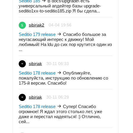
Seditio 185
В docs\upgrade\ есть
универсальный апдейтер базы upgrade-
seditio1xx-to-seditio185.zip Я бы сдела...
sibirjak2
04-04 19:56
Seditio 179 release
Спасибо большое за
неугасающий интерес к движку! Мой
любимый! На ldu до сих пор крутится один из
...
sibirjak
30-11 06:33
Seditio 178 release
Опубликуйте,
пожалуйста, инструкцию по обновлению со
175-й версии. Спасибо!
sibirjak
30-11 06:29
Seditio 178 release
Супер! Спасибо
огромное! Я ждал этого столько лет, уже
даже и перестал надеяться! :) Отлично,
сей...