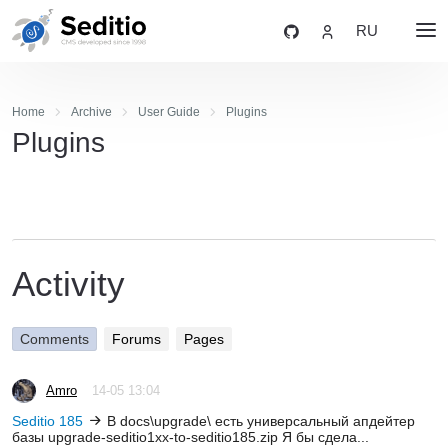
RU
Home
Archive
User Guide
Plugins
Plugins
Activity
Comments
Forums
Pages
Amro
14-05 13:04
Seditio 185
В docs\upgrade\ есть универсальный апдейтер
базы upgrade-seditio1xx-to-seditio185.zip Я бы сдела...