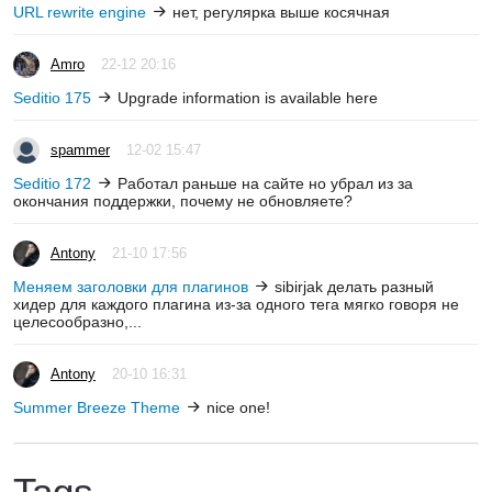
URL rewrite engine
нет, регулярка выше косячная
Amro
22-12 20:16
Seditio 175
Upgrade information is available here
spammer
12-02 15:47
Seditio 172
Работал раньше на сайте но убрал из за
окончания поддержки, почему не обновляете?
Antony
21-10 17:56
Меняем заголовки для плагинов
sibirjak делать разный
хидер для каждого плагина из-за одного тега мягко говоря не
целесообразно,...
Antony
20-10 16:31
Summer Breeze Theme
nice one!
Tags