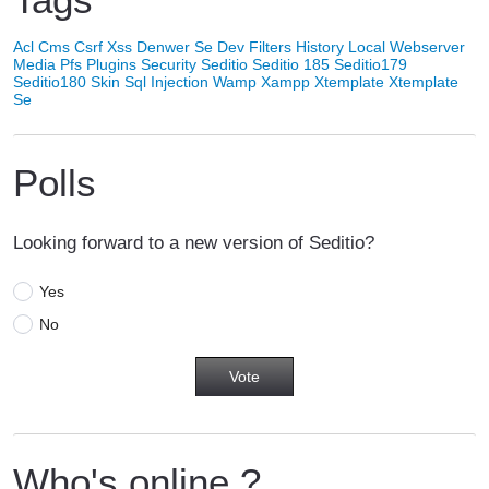
Acl
Cms
Csrf Xss
Denwer Se
Dev
Filters
History
Local Webserver
Media
Pfs
Plugins
Security
Seditio
Seditio 185
Seditio179
Seditio180
Skin
Sql Injection
Wamp
Xampp
Xtemplate
Xtemplate
Se
Polls
Looking forward to a new version of Seditio?
Yes
No
Who's online ?