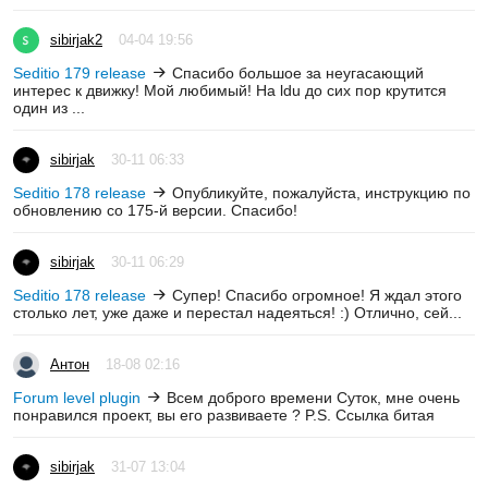
sibirjak2
04-04 19:56
Seditio 179 release
Спасибо большое за неугасающий
интерес к движку! Мой любимый! На ldu до сих пор крутится
один из ...
sibirjak
30-11 06:33
Seditio 178 release
Опубликуйте, пожалуйста, инструкцию по
обновлению со 175-й версии. Спасибо!
sibirjak
30-11 06:29
Seditio 178 release
Супер! Спасибо огромное! Я ждал этого
столько лет, уже даже и перестал надеяться! :) Отлично, сей...
Антон
18-08 02:16
Forum level plugin
Всем доброго времени Суток, мне очень
понравился проект, вы его развиваете ? P.S. Ссылка битая
sibirjak
31-07 13:04