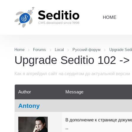
HOME
Home
Forums
Local
Русский форум
Upgrade Sedi
Upgrade Seditio 102 ->
Как я апгрейдил сайт на сердитом до актуальной версии
Author
Message
Antony
В дополнение к странице докум
--