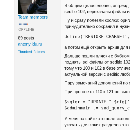
В общем целая эпопея, апгрейд 
seditio 102, перекачаны файлы из
Team members
Ну и сразу полезли косяки: ори
принудительно сохранил в нужн
define('RESTORE_CHARSET',
89 posts
antony.ldu.ru
а потом ещё открыть архив для 
Thanked: 3 times
Дальше пошли пляски с бубном во
подняты sql файлы от seditio 1
тому что 100 и 102 в базе отли
актуальной версии с seditio люб
Пару замечаний дополнений по 
При прогоне от 110 к 121 он вы
$sqlqr = "UPDATE ".$cfg['
$adminmain .= sed_query_c
У меня на сайте это поле испо
указать для каких разделов это