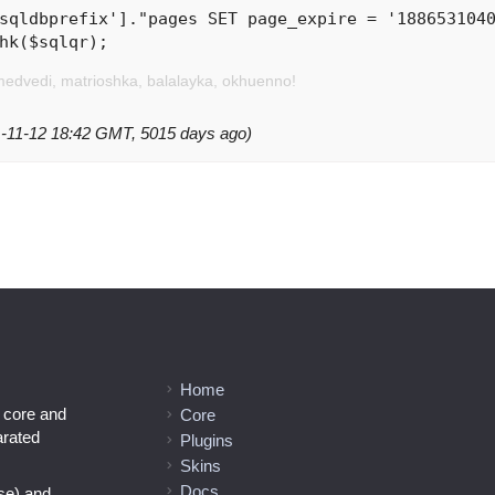
sqldbprefix']."pages SET page_expire = '1886531040
hk($sqlqr);
medvedi, matrioshka, balalayka, okhuenno!
11-11-12 18:42 GMT, 5015 days ago)
Home
l core and
Core
arated
Plugins
Skins
Docs
se) and