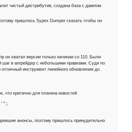
алит чистый дистрибутив, создана база с дампом
 поэтому пришлось Sypex Dumper сказать чтобы он
php он хватал версии только начиная со 110. Были
ый шаг в апгрейдер с небольшими правками. Судя по
ся отличный инструмент линейного обновления до
е, что критично для плагина новостей
'";

старевшие анонсы, поэтому пришлось принудительно