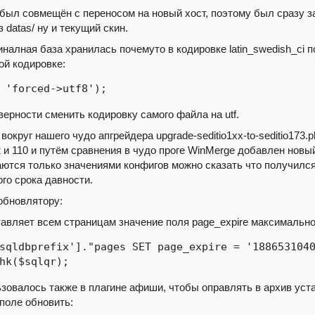
был совмещён с переносом на новый хост, поэтому был сразу з
 datas/ ну и текущий скин.
гиналная база хранилась почемуто в кодировке latin_swedish_ci
ой кодировке:
 'forced->utf8');
верности сменить кодировку самого файла на utf.
круг нашего чудо апгрейдера upgrade-seditio1xx-to-seditio173.
02 и 110 и путём сравнения в чудо проге WinMerge добавлен нов
чаются только значениями конфигов можно сказать что получил
ого срока давности.
обновлятору:
ставляет всем страницам значение поля page_expire максимально
sqldbprefix']."pages SET page_expire = '1886531040
hk($sqlqr);
льзовалось также в плагине афиши, чтобы оправлять в архив у
 поле обновить: