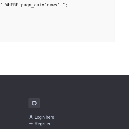
' WHERE page_cat='news' ";

Login here
Register