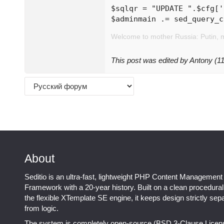
$sqlqr = "UPDATE ".$cfg['
$adminmain .= sed_query_c
Welcome to mother Russia: Putin, 
This post was edited by Antony (
About
Seditio is an ultra-fast, lightweight PHP Content Management
Framework with a 20-year history. Built on a clean procedura
the flexible XTemplate SE engine, it keeps design strictly sep
from logic.
The system is completely open-source (BSD 3-Clause Licen