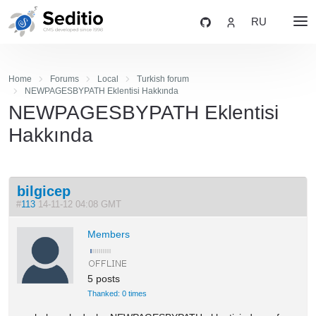
RU
Home
Forums
Local
Turkish forum
NEWPAGESBYPATH Eklentisi Hakkında
NEWPAGESBYPATH Eklentisi
Hakkında
bilgicep
#
113
14-11-12 04:08 GMT
Members
5 posts
Thanked: 0 times