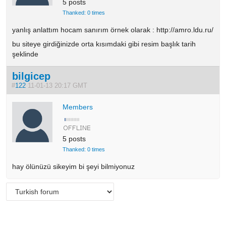
5 posts
Thanked: 0 times
yanlış anlattım hocam sanırım örnek olarak : http://amro.ldu.ru/
bu siteye girdiğinizde orta kısımdaki gibi resim başlık tarih
şeklinde
bilgicep
#
122
11-01-13 20:17 GMT
Members
5 posts
Thanked: 0 times
hay ölünüzü sikeyim bi şeyi bilmiyonuz