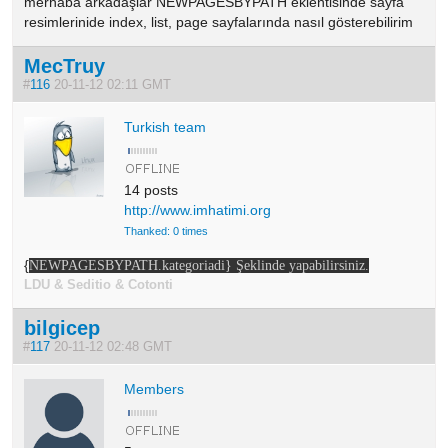
merhaba arkadaşlar NEWPAGESBYPATH eklentisinde sayfa
resimlerinide index, list, page sayfalarında nasıl gösterebilirim
MecTruy
#
116
20-11-12 02:11 GMT
Turkish team
14 posts
http://www.imhatimi.org
Thanked: 0 times
{
NEWPAGESBYPATH.kategoriadi} Şeklinde yapabilirsiniz.
LDU & Seditio & Cotonti
bilgicep
#
117
20-11-12 02:48 GMT
Members