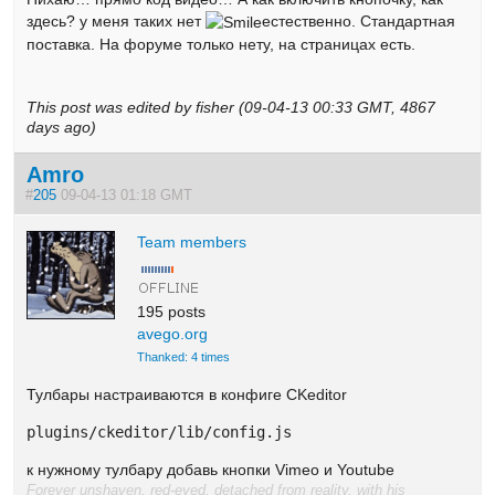
здесь? у меня таких нет
естественно. Стандартная
поставка. На форуме только нету, на страницах есть.
This post was edited by fisher (09-04-13 00:33 GMT, 4867
days ago)
Amro
#
205
09-04-13 01:18 GMT
Team members
195 posts
avego.org
Thanked: 4 times
Тулбары настраиваются в конфиге CKeditor
plugins/ckeditor/lib/config.js
к нужному тулбару добавь кнопки Vimeo и Youtube
Forever unshaven, red-eyed, detached from reality, with his