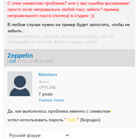
С этим символом проблема? или у вас ошибка выскакивает
просто если неправильно любой пасс забить? пример
неправильного пасса (логина) в студию :))
В любом случае нужно на трекер будет запостить, чтобы не
забыть...
Forever unshaven, red-eyed, detached from reality, with his
cockroaches in my head. And let it always will be!
Zeppelin
#
228
12-04-13 08:34 GMT
Members
7 posts
Thanked: 0 times
Да, как выяснилось проблема именно с символом
<
хотел использовать пароль "
<jhjlfx
" (Бородач)