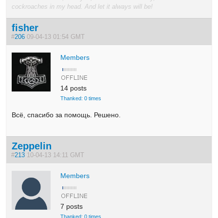
cockroaches in my head. And let it always will be!
fisher
#
206
09-04-13 01:54 GMT
Members
14 posts
Thanked: 0 times
Всё, спасибо за помощь. Решено.
Zeppelin
#
213
10-04-13 14:11 GMT
Members
7 posts
Thanked: 0 times