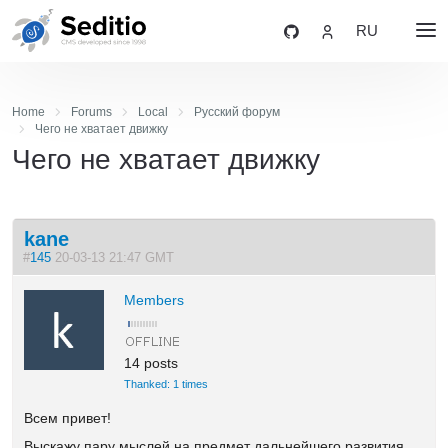
RU
Home
Forums
Local
Русский форум
Чего не хватает движку
Чего не хватает движку
kane
#
145
20-03-13 21:47 GMT
Members
14 posts
Thanked: 1 times
Всем привет!
Выскажу пару мыслей на предмет дальнейшего развития