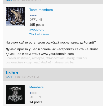
Team members
195 posts
avego.org
Thanked: 4 times
На этом сайте есть такая ошибка? после каких действий?
Думаю просто у Вас в основных настройках сайта не вбито
доменное и там стоит www.yourdomain.com
Forever unshaven, red-eyed, detached from reality, with his
cockroaches in my head. And let it always will be!
fisher
#
221
11-04-13 02:27 GMT
Members
14 posts