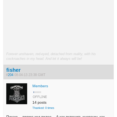
Forever unshaven, red-eyed, detached from reality, with his
cockroaches in my head. And let it always will be!
fisher
#
204
08-04-13 23:38 GMT
Members
14 posts
Thanked: 0 times
Пихаю… прямо код видео… А как включить кнопочку, как