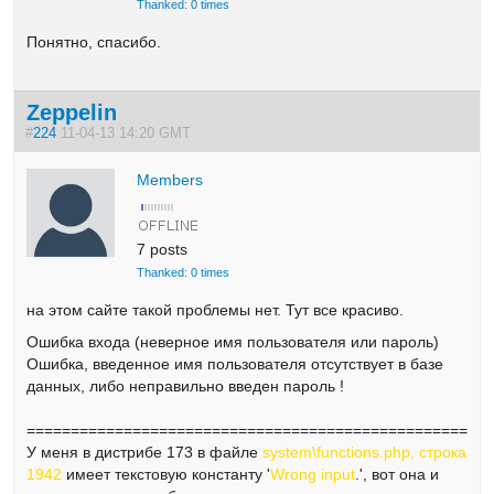
Thanked: 0 times
Понятно, спасибо.
Zeppelin
#
224
11-04-13 14:20 GMT
Members
7 posts
Thanked: 0 times
на этом сайте такой проблемы нет. Тут все красиво.
Ошибка входа (неверное имя пользователя или пароль)
Ошибка, введенное имя пользователя отсутствует в базе
данных, либо неправильно введен пароль !
====================================================
У меня в дистрибе 173 в файле
system\functions.php, строка
1942
имеет текстовую константу '
Wrong input
.', вот она и