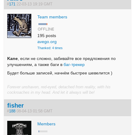
#
171
22-03-13 19:19 GMT
Team members
195 posts
avego.org
Thanked: 4 times
Kane
, если не сложно, забивайте все предложения по
улучшениям, а также баги в
баг-трекер
Будет больше записей, начнём быстрее шевелится )
Forever unshaven, red-eyed, detached from reality, with his
cockroaches in my head. And let it always will be!
fisher
#
188
08-04-13 01:58 GMT
Members