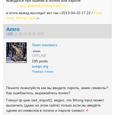
выводится при ошибке в логине или пароле.
{ sed_diefatal('Wrong input.'); }
в итоге вывод выглядит вот так «2013-04-10 17:22 /
Fatal
error: Wrong input
.»
Amro
#
225
11-04-13 16:21 GMT
Team members
195 posts
avego.org
Thanked: 4 times
Пишите пожалуйста как вы вводите пароль, какие символы?
Как ошибаетесь, выражайтесь яснее?
Глянул ф-цию sed_import(), видно, что Wrong input может
выскочить (даже на этом сайте) только если вы введёте
одним из символов в логине и пароле символ:
<