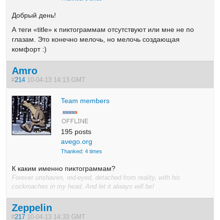
Добрый день!
А теги «title» к пиктограммам отсутствуют или мне не по
глазам. Это конечно мелочь, но мелочь создающая
комфорт :)
Amro
#
214
10-04-13 14:13 GMT
Team members
195 posts
avego.org
Thanked: 4 times
К каким именно пиктограммам?
Forever unshaven, red-eyed, detached from reality, with his
cockroaches in my head. And let it always will be!
Zeppelin
#
217
10-04-13 14:33 GMT