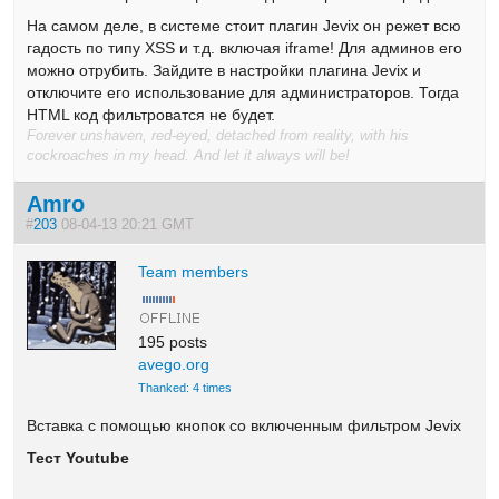
На самом деле, в системе стоит плагин Jevix он режет всю
гадость по типу XSS и т.д. включая iframe! Для админов его
можно отрубить. Зайдите в настройки плагина Jevix и
отключите его использование для администраторов. Тогда
HTML код фильтроватся не будет.
Forever unshaven, red-eyed, detached from reality, with his
cockroaches in my head. And let it always will be!
Amro
#
203
08-04-13 20:21 GMT
Team members
195 posts
avego.org
Thanked: 4 times
Вставка с помощью кнопок со включенным фильтром Jevix
Тест Youtube