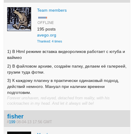
Team members
195 posts
avego.org
Thanked: 4 times
1) В Html режиме вставка видеороликов работает с ютуба и
ваймео
2) В файловом архиве, создаём папку, делаем её галереей,
грузим туда фотки.
3) К каждому плагину в практически одинаковый подход,
действий немного. Мануал при наличии времени
подготовим.
Forever unshaven, red-eyed, detached from reality, with his
cockroaches in my head. And let it always will be!
fisher
#
199
08-04-13 17:56 GMT