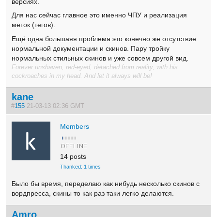
версиях.
Для нас сейчас главное это именно ЧПУ и реализация
меток (тегов).
Ещё одна большаяя проблема это конечно же отсутствие
нормальной документации и скинов. Пару тройку
нормальных стильных скинов и уже совсем другой вид.
Forever unshaven, red-eyed, detached from reality, with his
cockroaches in my head. And let it always will be!
kane
#
155
21-03-13 02:36 GMT
Members
14 posts
Thanked: 1 times
Было бы время, переделаю как нибудь несколько скинов с
вордпресса, скины то как раз таки легко делаются.
Amro