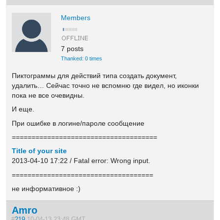
Members
7 posts
Thanked: 0 times
Пиктограммы для действий типа создать документ,
удалить… Сейчас точно не вспомню где видел, но иконки
пока не все очевидны.
И еще.
При ошибке в логине/пароле сообщение
=====================================
Title of your site
2013-04-10 17:22 / Fatal error: Wrong input.
====================================
не информативное :)
Amro
#
219
10-04-13 23:48 GMT