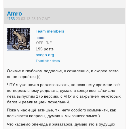
Amro
#
153
20-03-13 23:10 GMT
Team members
195 posts
avego.org
Thanked: 4 times
Оливье в глубоком подполье, к сожалению, и скорее всего
он не вернётся ((
ЧПУ я уже начал реализовывать, но пока нету времени всё
по-нормальному доделать, думаю в конце весны/начале
лета выпустим 175 версию, с ЧПУ и с закрытием некоторых
багов и реализацией пожеланий.
Пока у нас ещё затишье, т.к. нету особого коммунити, как
посыпются вопросы, думаю и мы зашевелимся )
Что касаемо опенида и жаватаров, думаю это в будущих