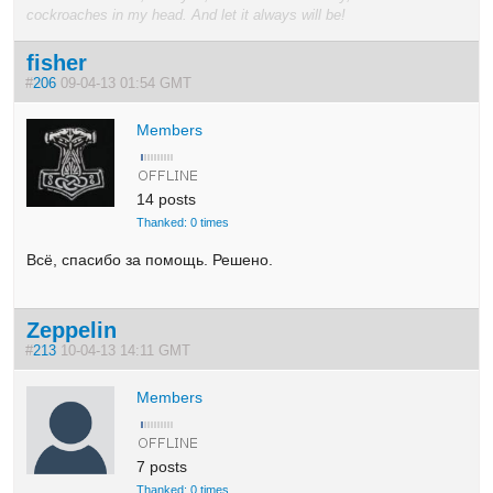
cockroaches in my head. And let it always will be!
fisher
#
206
09-04-13 01:54 GMT
Members
14 posts
Thanked: 0 times
Всё, спасибо за помощь. Решено.
Zeppelin
#
213
10-04-13 14:11 GMT
Members
7 posts
Thanked: 0 times