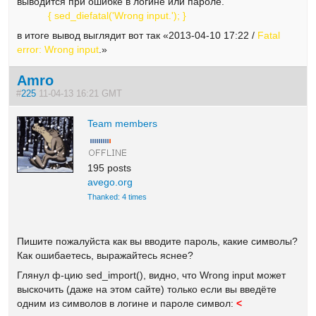
выводится при ошибке в логине или пароле.
{ sed_diefatal('Wrong input.'); }
в итоге вывод выглядит вот так «2013-04-10 17:22 /
Fatal
error: Wrong input
.»
Amro
#
225
11-04-13 16:21 GMT
Team members
195 posts
avego.org
Thanked: 4 times
Пишите пожалуйста как вы вводите пароль, какие символы?
Как ошибаетесь, выражайтесь яснее?
Глянул ф-цию sed_import(), видно, что Wrong input может
выскочить (даже на этом сайте) только если вы введёте
одним из символов в логине и пароле символ:
<