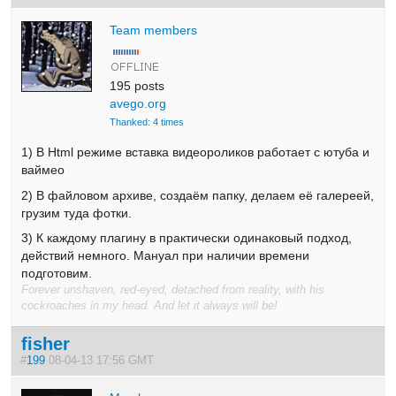
Team members
195 posts
avego.org
Thanked: 4 times
1) В Html режиме вставка видеороликов работает с ютуба и
ваймео
2) В файловом архиве, создаём папку, делаем её галереей,
грузим туда фотки.
3) К каждому плагину в практически одинаковый подход,
действий немного. Мануал при наличии времени
подготовим.
Forever unshaven, red-eyed, detached from reality, with his
cockroaches in my head. And let it always will be!
fisher
#
199
08-04-13 17:56 GMT