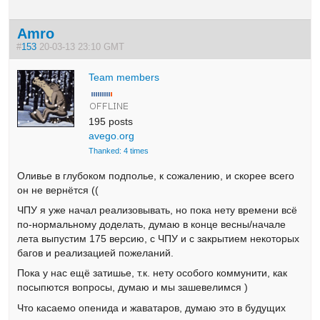
Amro
#
153
20-03-13 23:10 GMT
Team members
195 posts
avego.org
Thanked: 4 times
Оливье в глубоком подполье, к сожалению, и скорее всего
он не вернётся ((
ЧПУ я уже начал реализовывать, но пока нету времени всё
по-нормальному доделать, думаю в конце весны/начале
лета выпустим 175 версию, с ЧПУ и с закрытием некоторых
багов и реализацией пожеланий.
Пока у нас ещё затишье, т.к. нету особого коммунити, как
посыпются вопросы, думаю и мы зашевелимся )
Что касаемо опенида и жаватаров, думаю это в будущих