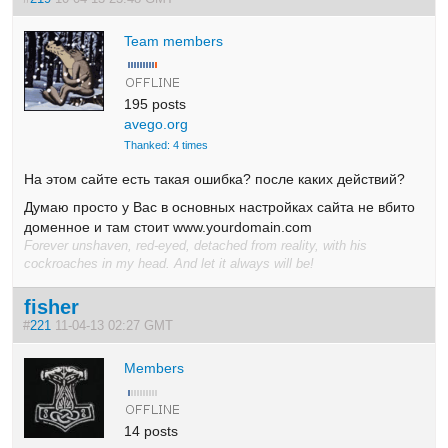
Team members
195 posts
avego.org
Thanked: 4 times
На этом сайте есть такая ошибка? после каких действий?
Думаю просто у Вас в основных настройках сайта не вбито
доменное и там стоит www.yourdomain.com
Forever unshaven, red-eyed, detached from reality, with his
cockroaches in my head. And let it always will be!
fisher
#
221
11-04-13 02:27 GMT
Members
14 posts