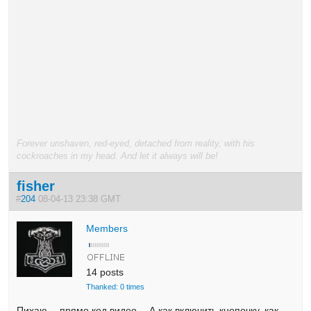
Forever unshaven, red-eyed, detached from reality, with his
cockroaches in my head. And let it always will be!
fisher
#
204
08-04-13 23:38 GMT
Members
14 posts
Thanked: 0 times
Пихаю… прямо код видео… А как включить кнопочку, как