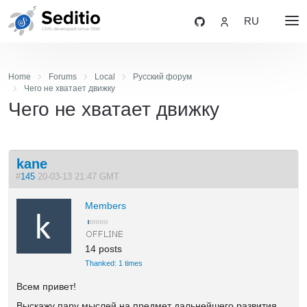
RU
Home
Forums
Local
Русский форум
Чего не хватает движку
Чего не хватает движку
kane
#
145
20-03-13 21:47 GMT
Members
14 posts
Thanked: 1 times
Всем привет!
Выскажу пару мыслей на предмет дальнейшего развития