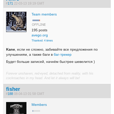
#
171
22-03-13 19:19 GMT
Team members
195 posts
avego.org
Thanked: 4 times
Kane
, если не сложно, забивайте все предложения по
улучшениям, а также баги в
баг-трекер
Будет больше записей, начнём быстрее шевелится )
Forever unshaven, red-eyed, detached from reality, with his
cockroaches in my head. And let it always will be!
fisher
#
188
08-04-13 01:58 GMT
Members