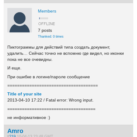
Members
7 posts
Thanked: 0 times
Пиктограммы для действий типа создать документ,
удалить… Сейчас точно не вспомню где видел, но иконки
пока не все очевидны.
И еще.
При ошибке в логине/пароле сообщение
=====================================
Title of your site
2013-04-10 17:22 / Fatal error: Wrong input.
====================================
не информативное :)
Amro
#
219
10-04-13 23:48 GMT