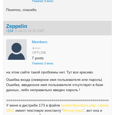
Thanked: 0 times
Понятно, спасибо.
Zeppelin
#
224
11-04-13 14:20 GMT
Members
7 posts
Thanked: 0 times
на этом сайте такой проблемы нет. Тут все красиво.
Ошибка входа (неверное имя пользователя или пароль)
Ошибка, введенное имя пользователя отсутствует в базе
данных, либо неправильно введен пароль !
====================================================
У меня в дистрибе 173 в файле
system\functions.php, строка
1942
имеет текстовую константу '
Wrong input
.', вот она и