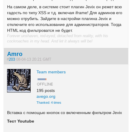
На самом деле, в системе стоит плагин Jevix он режет всю
гадость по типу XSS и т.д. включая iframe! Для админов его
можно отрубить. Зайдите в настройки плагина Jevix и
отключите его использование для администраторов. Тогда
HTML код фильтроватся не будет.
Forever unshaven, red-eyed, detached from reality, with his
cockroaches in my head. And let it always will be!
Amro
#
203
08-04-13 20:21 GMT
Team members
195 posts
avego.org
Thanked: 4 times
Вставка с помощью кнопок со включенным фильтром Jevix
Тест Youtube