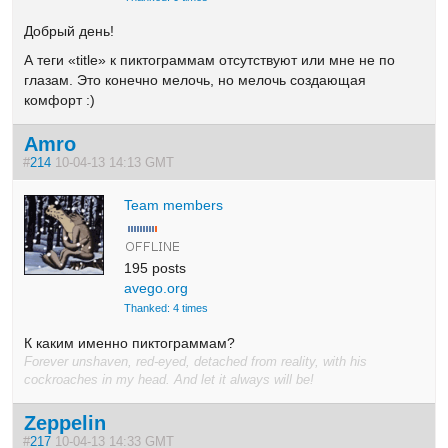
Добрый день!
А теги «title» к пиктограммам отсутствуют или мне не по
глазам. Это конечно мелочь, но мелочь создающая
комфорт :)
Amro
#
214
10-04-13 14:13 GMT
Team members
195 posts
avego.org
Thanked: 4 times
К каким именно пиктограммам?
Forever unshaven, red-eyed, detached from reality, with his
cockroaches in my head. And let it always will be!
Zeppelin
#
217
10-04-13 14:33 GMT