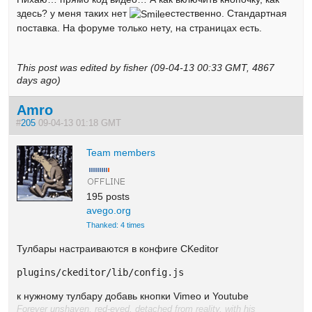
здесь? у меня таких нет
естественно. Стандартная
поставка. На форуме только нету, на страницах есть.
This post was edited by fisher (09-04-13 00:33 GMT, 4867
days ago)
Amro
#
205
09-04-13 01:18 GMT
Team members
195 posts
avego.org
Thanked: 4 times
Тулбары настраиваются в конфиге CKeditor
plugins/ckeditor/lib/config.js
к нужному тулбару добавь кнопки Vimeo и Youtube
Forever unshaven, red-eyed, detached from reality, with his