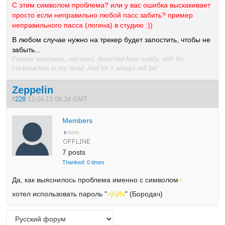
С этим символом проблема? или у вас ошибка выскакивает
просто если неправильно любой пасс забить? пример
неправильного пасса (логина) в студию :))
В любом случае нужно на трекер будет запостить, чтобы не
забыть...
Forever unshaven, red-eyed, detached from reality, with his
cockroaches in my head. And let it always will be!
Zeppelin
#
228
12-04-13 08:34 GMT
Members
7 posts
Thanked: 0 times
Да, как выяснилось проблема именно с символом
<
хотел использовать пароль "
<jhjlfx
" (Бородач)