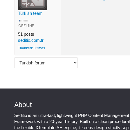
Turkish team
51 posts
seditio.com.tr
Thanked: 0 times
About
Seditio is an ultra-fast, lightweight PHP Content Management
Framework with a 20-year history. Built on a clean procedura
the flexible XTemplate SE engine, it keeps design strictly sep