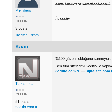
lütfen https://www.facebook.com
Members
İyi günler
3 posts
Thanked: 0 times
Kaan
%100 güvenli olduğunu sanmıyorum
Ben tüm sitelerimi Seditio ile yap
Seditio.com.tr
—
Dijitalsite.com.t
Turkish team
51 posts
seditio.com.tr