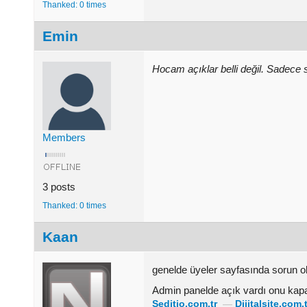
Thanked: 0 times
Emin
Hocam açıklar belli değil. Sadece 
Members
3 posts
Thanked: 0 times
Kaan
genelde üyeler sayfasında sorun olu
Admin panelde açık vardı onu ka
Seditio.com.tr
—
Dijitalsite.com.t