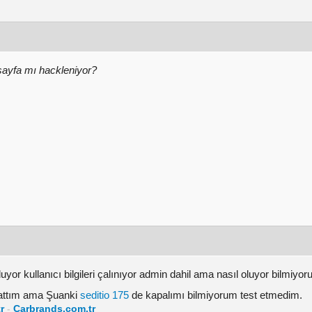
sayfa mı hackleniyor?
yor kullanıcı bilgileri çalınıyor admin dahil ama nasıl oluyor bilmiy
pattım ama Şuanki
seditio 175
de kapalımı bilmiyorum test etmedim.
r
-
Carbrands.com.tr