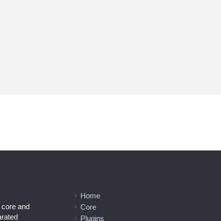
Home
l core and
Core
arated
Plugins