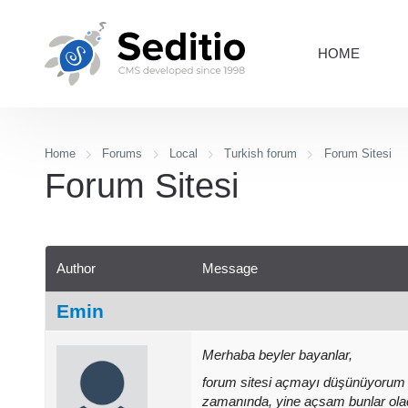
HOME
Home
Forums
Local
Turkish forum
Forum Sitesi
Forum Sitesi
Author
Message
Emin
Merhaba beyler bayanlar,
forum sitesi açmayı düşünüyorum d
zamanında, yine açsam bunlar olac