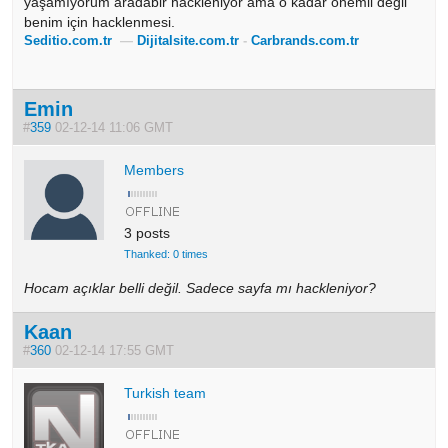
yaşamıyorum aradabir hackleniyor ama o kadar önemli değil
benim için hacklenmesi.
Seditio.com.tr
—
Dijitalsite.com.tr
-
Carbrands.com.tr
Emin
#
359
02-12-14 11:06 GMT
Members
3 posts
Thanked: 0 times
Hocam açıklar belli değil. Sadece sayfa mı hackleniyor?
Kaan
#
360
02-12-14 17:55 GMT
Turkish team