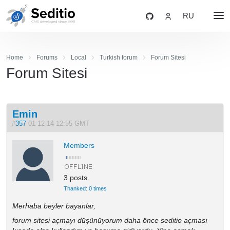
RU
Home
Forums
Local
Turkish forum
Forum Sitesi
Forum Sitesi
Emin
#
357
01-12-14 12:55 GMT
Members
3 posts
Thanked: 0 times
Merhaba beyler bayanlar,
forum sitesi açmayı düşünüyorum daha önce seditio açması