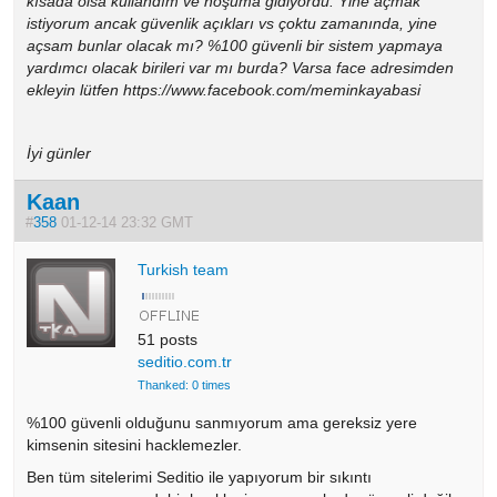
kısada olsa kullandım ve hoşuma gidiyordu. Yine açmak
istiyorum ancak güvenlik açıkları vs çoktu zamanında, yine
açsam bunlar olacak mı? %100 güvenli bir sistem yapmaya
yardımcı olacak birileri var mı burda? Varsa face adresimden
ekleyin lütfen https://www.facebook.com/meminkayabasi
İyi günler
Kaan
#
358
01-12-14 23:32 GMT
Turkish team
51 posts
seditio.com.tr
Thanked: 0 times
%100 güvenli olduğunu sanmıyorum ama gereksiz yere
kimsenin sitesini hacklemezler.
Ben tüm sitelerimi Seditio ile yapıyorum bir sıkıntı