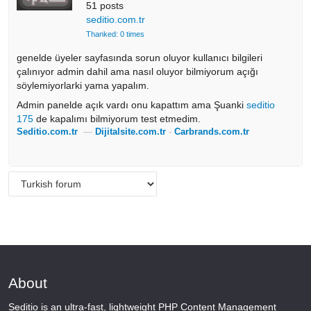
51 posts
seditio.com.tr
Thanked: 0 times
genelde üyeler sayfasında sorun oluyor kullanıcı bilgileri
çalınıyor admin dahil ama nasıl oluyor bilmiyorum açığı
söylemiyorlarki yama yapalım.
Admin panelde açık vardı onu kapattım ama Şuanki
seditio
175
de kapalımı bilmiyorum test etmedim.
Seditio.com.tr
—
Dijitalsite.com.tr
-
Carbrands.com.tr
About
Seditio is an ultra-fast, lightweight PHP Content Management