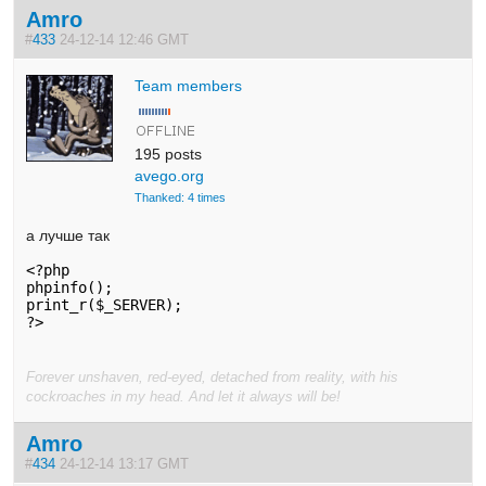
Amro
#
433
24-12-14 12:46 GMT
Team members
195 posts
avego.org
Thanked: 4 times
а лучше так
<?php

phpinfo();

print_r($_SERVER);

?>
Forever unshaven, red-eyed, detached from reality, with his
cockroaches in my head. And let it always will be!
Amro
#
434
24-12-14 13:17 GMT