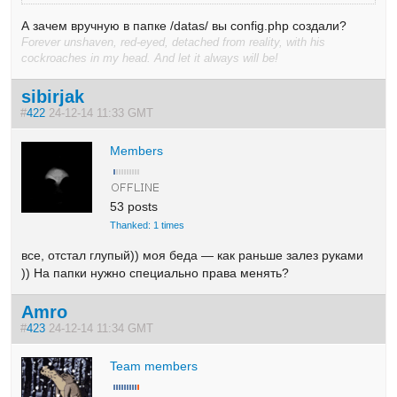
А зачем вручную в папке /datas/ вы config.php создали?
Forever unshaven, red-eyed, detached from reality, with his
cockroaches in my head. And let it always will be!
sibirjak
#
422
24-12-14 11:33 GMT
Members
53 posts
Thanked: 1 times
все, отстал глупый)) моя беда — как раньше залез руками
)) На папки нужно специально права менять?
Amro
#
423
24-12-14 11:34 GMT
Team members