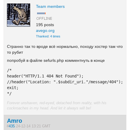
Team members
195 posts
avego.org
Thanked: 4 times
Странно так то вроде всё нормально, походу хостер там что
то рубит
попробуй в файле sefurls.php комментнуть в конце
/*

header("HTTP/1.1 404 Not Found");

//header("Location: ".$subdir_uri."/message/404");

exit; 

*/
Forever unshaven, red-eyed, detached from reality, with his
cockroaches in my head. And let it always will be!
Amro
#
435
24-12-14 13:21 GMT