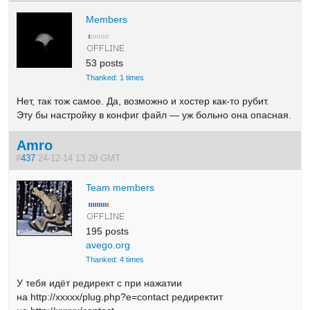
Members
53 posts
Thanked: 1 times
Нет, так тож самое. Да,
возможно и хостер как-то рубит.
Эту бы настройку в конфиг файл — уж больно она опасная.
Amro
#
437
24-12-14 13:29 GMT
Team members
195 posts
avego.org
Thanked: 4 times
У тебя идёт редирект с при нажатии
на http://xxxxx/plug.php?e=contact редиректит