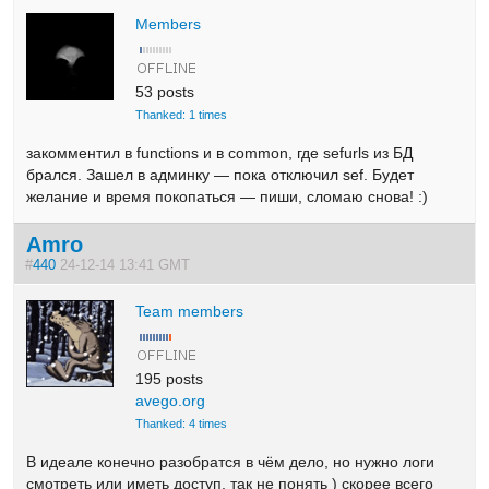
Members
53 posts
Thanked: 1 times
закомментил в functions и в common, где sefurls из БД
брался. Зашел в админку — пока отключил sef. Будет
желание и время покопаться — пиши, сломаю снова! :)
Amro
#
440
24-12-14 13:41 GMT
Team members
195 posts
avego.org
Thanked: 4 times
В идеале конечно разобратся в чём дело, но нужно логи
смотреть или иметь доступ, так не понять ) скорее всего