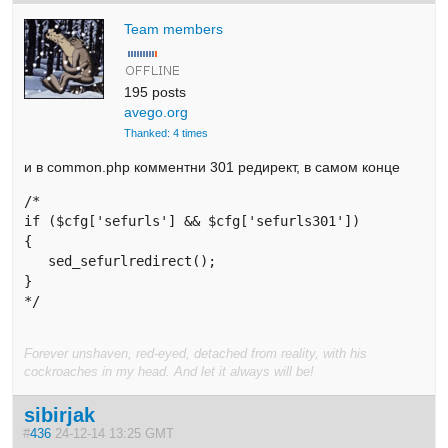
Team members
195 posts
avego.org
Thanked: 4 times
и в common.php комментни 301 редирект, в самом конце
/*

if ($cfg['sefurls'] && $cfg['sefurls301']) 

{      

   sed_sefurlredirect();

}

*/
Forever unshaven, red-eyed, detached from reality, with his
cockroaches in my head. And let it always will be!
sibirjak
#
436
24-12-14 13:25 GMT