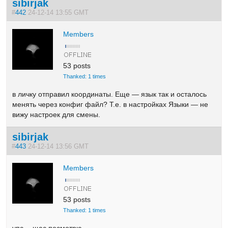
sibirjak
#
442
24-12-14 13:55 GMT
Members
53 posts
Thanked: 1 times
в личку отправил координаты. Еще — язык так и осталось
менять через конфиг файл? Т.е. в настройках Языки — не
вижу настроек для смены.
sibirjak
#
443
24-12-14 13:56 GMT
Members
53 posts
Thanked: 1 times
упс… щас посмотрю