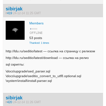
sibirjak
#
419
24-12-14 11:25 GMT
Members
53 posts
Thanked: 1 times
http://ldu.ru/seditio/latest — ссылка на страницу с релизом
http://ldu.ru/seditio/latest/download — ссылка на релиз
sql скрипты:
\docs\upgrade\sed_parser.sql
\docs\upgrade\seditio_convert_to_utf8.optional.sql
\system\install\install.parser.sql
sibirjak
#
420
24-12-14 11:26 GMT