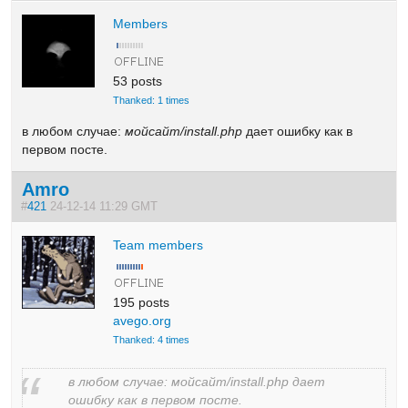
Members
53 posts
Thanked: 1 times
в любом случае:
мойсайт/install.php
дает ошибку как в
первом посте.
Amro
#
421
24-12-14 11:29 GMT
Team members
195 posts
avego.org
Thanked: 4 times
в любом случае: мойсайт/install.php дает
ошибку как в первом посте.