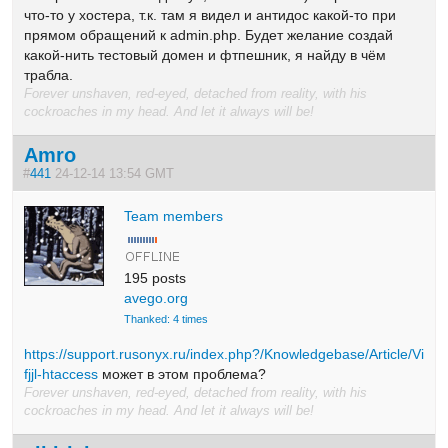
что-то у хостера, т.к. там я видел и антидос какой-то при
прямом обращений к admin.php. Будет желание создай
какой-нить тестовый домен и фтпешник, я найду в чём
трабла.
Forever unshaven, red-eyed, detached from reality, with his
cockroaches in my head. And let it always will be!
Amro
#
441
24-12-14 13:54 GMT
Team members
195 posts
avego.org
Thanked: 4 times
https://support.rusonyx.ru/index.php?/Knowledgebase/Article/View
fjjl-htaccess
может в этом проблема?
Forever unshaven, red-eyed, detached from reality, with his
cockroaches in my head. And let it always will be!