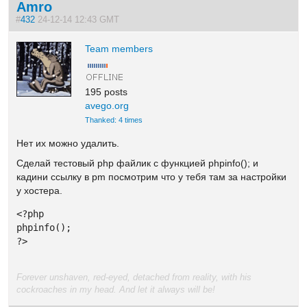
Amro
#
432
24-12-14 12:43 GMT
Team members
195 posts
avego.org
Thanked: 4 times
Нет их можно удалить.
Сделай тестовый php файлик c функцией phpinfo(); и
кадини ссылку в pm посмотрим что у тебя там за настройки
у хостера.
<?php

phpinfo();

?>
Forever unshaven, red-eyed, detached from reality, with his
cockroaches in my head. And let it always will be!