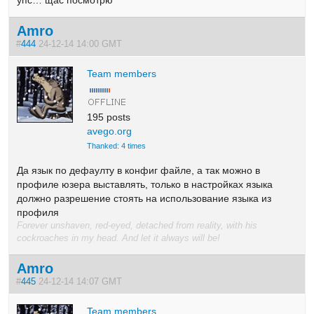
Amro
#
444
24-12-14 14:00 GMT
Team members
195 posts
avego.org
Thanked: 4 times
Да язык по дефаулту в конфиг файле, а так можно в
профиле юзера выставлять, только в настройках языка
должно разрешение стоять на использование языка из
профиля
Forever unshaven, red-eyed, detached from reality, with his
cockroaches in my head. And let it always will be!
Amro
#
445
24-12-14 14:07 GMT
Team members