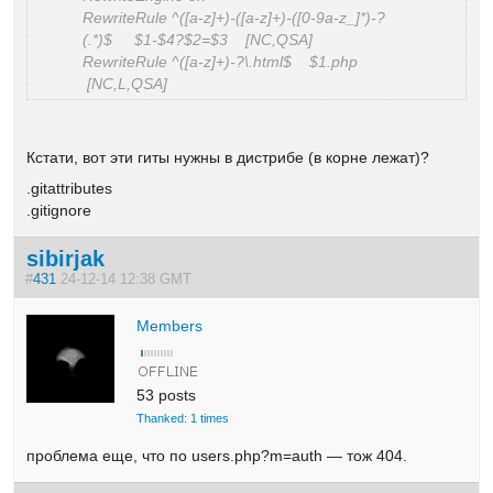
RewriteRule ^([a-z]+)-([a-z]+)-([0-9a-z_]*)-?
(.*)$ $1-$4?$2=$3 [NC,QSA]
RewriteRule ^([a-z]+)-?\.html$ $1.php
[NC,L,QSA]
Кстати, вот эти гиты нужны в дистрибе (в корне лежат)?
.gitattributes
.gitignore
sibirjak
#
431
24-12-14 12:38 GMT
Members
53 posts
Thanked: 1 times
проблема еще, что по users.php?m=auth — тож 404.