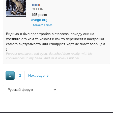
195 posts
avego.org
Thanked: 4 times
Видимо я был прав трабла в htaccess, походу они на
хостинге его чем то чекают и как то переносят в настройки
самого виртуалхоста или кэшируют, чёрт их знает вообщем
)
Forever unshaven, red-eyed, detached from reality, with his
cockroaches in my head. And let it always will be!
1
2
Next page