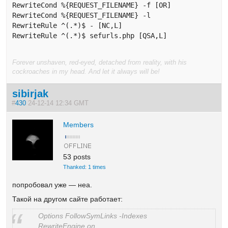
RewriteCond %{REQUEST_FILENAME} -f [OR] 

RewriteCond %{REQUEST_FILENAME} -l 

RewriteRule ^(.*)$ - [NC,L] 

RewriteRule ^(.*)$ sefurls.php [QSA,L]
Forever unshaven, red-eyed, detached from reality, with his
cockroaches in my head. And let it always will be!
sibirjak
#
430
24-12-14 12:34 GMT
Members
53 posts
Thanked: 1 times
попробовал уже — неа.
Такой на другом сайте работает:
Options FollowSymLinks -Indexes
RewriteEngine on