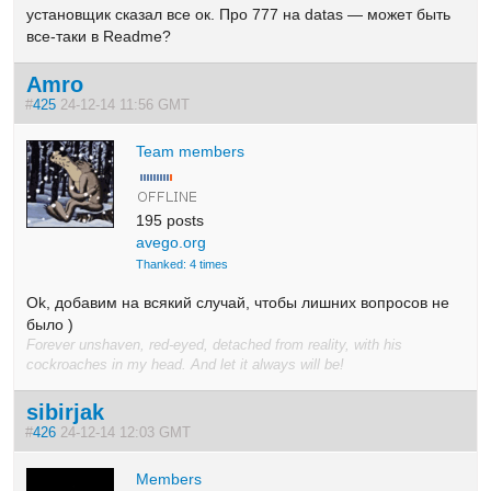
установщик сказал все ок. Про 777 на datas — может быть
все-таки в Readme?
Amro
#
425
24-12-14 11:56 GMT
Team members
195 posts
avego.org
Thanked: 4 times
Ok, добавим на всякий случай, чтобы лишних вопросов не
было )
Forever unshaven, red-eyed, detached from reality, with his
cockroaches in my head. And let it always will be!
sibirjak
#
426
24-12-14 12:03 GMT
Members