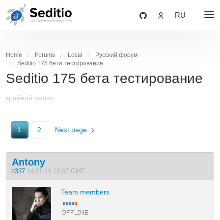
RU
Home
Forums
Local
Русский форум
Seditio 175 бета тестирование
Seditio 175 бета тестирование
крайний релиз
1
2
Next page
Antony
#
337
14-11-14 13:07 GMT
Team members