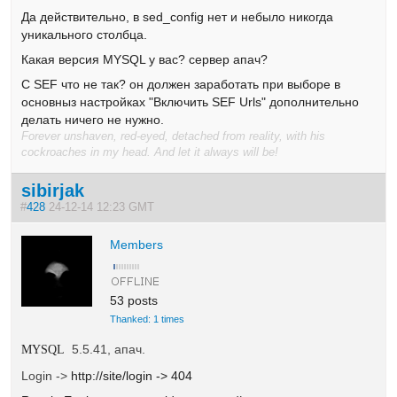
Да действительно, в sed_config нет и небыло никогда
уникального столбца.
Какая версия MYSQL у вас? сервер апач?
C SEF что не так? он должен заработать при выборе в
основныз настройках "Включить SEF Urls" дополнительно
делать ничего не нужно.
Forever unshaven, red-eyed, detached from reality, with his
cockroaches in my head. And let it always will be!
sibirjak
#
428
24-12-14 12:23 GMT
Members
53 posts
Thanked: 1 times
5.5.41, апач.
MYSQL
Login ->
http://site/login -> 404