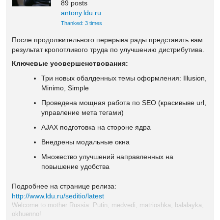
89 posts
antony.ldu.ru
Thanked: 3 times
После продолжительного перерыва рады представить вам
результат кропотливого труда по улучшению дистрибутива.
Ключевые усовершенствования:
Три новых обалденных темы оформления: Illusion,
Minimo, Simple
Проведена мощная работа по SEO (красивыве url,
управление мета тегами)
AJAX подготовка на стороне ядра
Внедрены модальные окна
Множество улучшений направленных на
повышение удобства
Подробнее на странице релиза:
http://www.ldu.ru/seditio/latest
Welcome to mother Russia: Putin, medvedi, matrioshka, balalayka,
okhuenno!