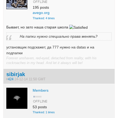
195 posts
avego.org
Thanked: 4 times
Бывает, но зато наша старая школа
На папки нужно специально права менять?
установщик подскажет, да 777 нужно на datas и на
подпапки
Forever unshaven, red-eyed, detached from reality, with his
cockroaches in my head. And let it always will be!
sibirjak
#
424
24-12-14 11:50 GMT
Members
53 posts
Thanked: 1 times