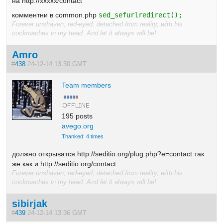
на http://xxxxx/contact
комментни в common.php
sed_sefurlredirect();
Forever unshaven, red-eyed, detached from reality, with his
cockroaches in my head. And let it always will be!
Amro
#
438
24-12-14 13:30 GMT
Team members
195 posts
avego.org
Thanked: 4 times
должно открыватся http://seditio.org/plug.php?e=contact так
же как и http://seditio.org/contact
Forever unshaven, red-eyed, detached from reality, with his
cockroaches in my head. And let it always will be!
sibirjak
#
439
24-12-14 13:36 GMT