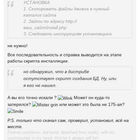
УСТАНОВКА
1. Скопировать файлы движка в нужный
каталог сайта
2. Зайти по адресу http://
ваш_сайт/install.php
3. Следовать инструкциям установщика.
не нужно!
Все последовательность и справка выводится на этапе
работы скрипта инсталляции.
но обнаружил, что в дистрибе
остутствует скрипт создания БД. Ну, или
я его не нашел.
А вы его точно искали ?
Может он куда-то
затерялся?
или может это была не 175-ая?
P.S. только что скачал сам, проверил, установил, всё на
месте.
Forever unshaven, red-eyed, detached from reality, with his
cockroaches in my head. And let it always will be!