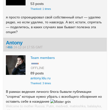
53 posts
Thanked: 1 times
я просто спроецировал свой собственный опыт — удаляю
редко, но если удаляю, то навсегда. А вот, кстати, спрятать
— поделитесь, в каких случаях вам бывает полезна эта
опция?
Antony
#
466
24-12-14 17:55 GMT
Team members
89 posts
antony.ldu.ru
Thanked: 3 times
В рамках ведения личного блога бывали публикации
"сгоряча" которые нужно убрать с всеобщего обозрения но
оставить себе в назидание
Welcome to mother Russia: Putin, medvedi, matrioshka, balalayka,