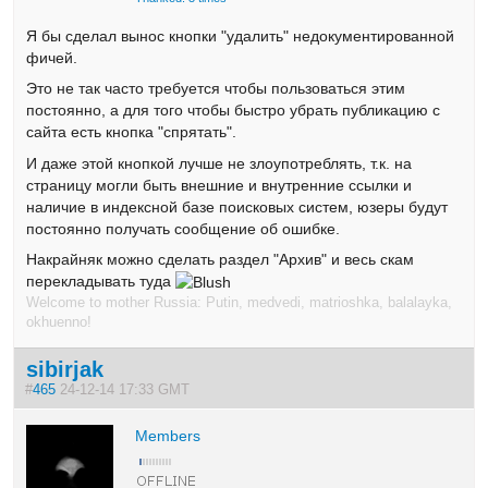
Я бы сделал вынос кнопки "удалить" недокументированной
фичей.
Это не так часто требуется чтобы пользоваться этим
постоянно, а для того чтобы быстро убрать публикацию с
сайта есть кнопка "спрятать".
И даже этой кнопкой лучше не злоупотреблять, т.к. на
страницу могли быть внешние и внутренние ссылки и
наличие в индексной базе поисковых систем, юзеры будут
постоянно получать сообщение об ошибке.
Накрайняк можно сделать раздел "Архив" и весь скам
перекладывать туда
Welcome to mother Russia: Putin, medvedi, matrioshka, balalayka,
okhuenno!
sibirjak
#
465
24-12-14 17:33 GMT
Members