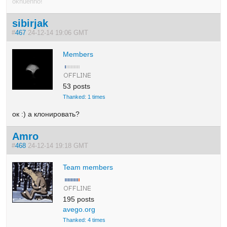
okhuenno!
sibirjak
#
467
24-12-14 19:06 GMT
Members
53 posts
Thanked: 1 times
ок :) а клонировать?
Amro
#
468
24-12-14 19:18 GMT
Team members
195 posts
avego.org
Thanked: 4 times