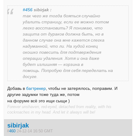
#456
sibirjak :
так чего же тогда бояться случайно
удалить страницу, если ее можно потом
легко восстановить? Я понимаю, что
защита от дураков должна быть, но в
данном случае она мне кажется слегка
надуманной, что ли. На худой конец
окошко повесить для подтверждения
операции удаления. Хотя и она даже
будет излишняя — корзина в
помощь. Попробую для себя переделать на
досуге.
Добавь в
багтрекер
, чтобы не затерялось, поправим. И
другие задумки тоже туда же, потом
на форуме всё это ищи сыщи )
Forever unshaven, red-eyed, detached from reality, with his
cockroaches in my head. And let it always will be!
sibirjak
#
460
24-12-14 16:50 GMT