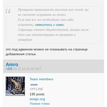
Проверьте правильность внесения всех полей, вы
не сможете исправить их позже.
Если вам все же необходимо что-либо
свяжитесь с нами
исправить,
.
Страница станет общедоступной, только после
того как администрация ее проверит и
утвердит.
это под админом можно не показывать на странице
добавления статьи.
Amro
#
459
24-12-14 16:48 GMT
Team members
195 posts
avego.org
Thanked: 4 times