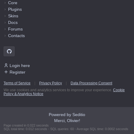
Core
Plugins
Skins
Docs
Forums
Contacts
Login here
Register
Terms of Service
|
Privacy Policy
|
Data Processing Consent
We use cookies and analytics services to improve your experience.
Cookie
Policy & Analytics Notice
Powered by Seditio
Merci, Olivier!
Page created in 0.022 seconds
SQL total time: 0.012 seconds - SQL queries: 60 - Average SQL time: 0.0002 seconds