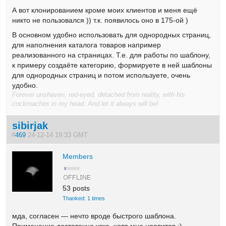
А вот клонированием кроме моих клиентов и меня ещё
никто не пользовался )) т.к. появилось оно в 175-ой )
В основном удобно использовать для однородных страниц,
для наполнения каталога товаров например
реализованного на страницах. Т.е. для работы по шаблону,
к примеру создаёте категорию, формируете в ней шаблоны
для однородных страниц и потом используете, очень
удобно.
Forever unshaven, red-eyed, detached from reality, with his
cockroaches in my head. And let it always will be!
sibirjak
#
469
24-12-14 19:33 GMT
Members
53 posts
Thanked: 1 times
мда, согласен — нечто вроде быстрого шаблона.
Применение достаточно узко, хотя мне нравится :)