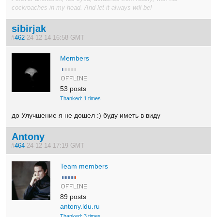
cockroaches in my head. And let it always will be!
sibirjak
#
462
24-12-14 16:58 GMT
Members
53 posts
Thanked: 1 times
до Улучшение я не дошел :) буду иметь в виду
Antony
#
464
24-12-14 17:19 GMT
Team members
89 posts
antony.ldu.ru
Thanked: 3 times