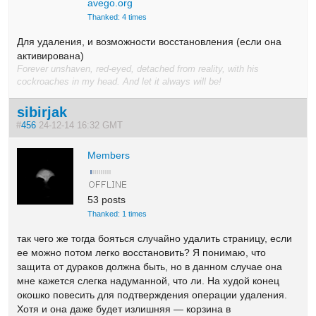
avego.org
Thanked: 4 times
Для удаления, и возможности восстановления (если она
активирована)
Forever unshaven, red-eyed, detached from reality, with his
cockroaches in my head. And let it always will be!
sibirjak
#
456
24-12-14 16:32 GMT
Members
53 posts
Thanked: 1 times
так чего же тогда бояться случайно удалить страницу, если
ее можно потом легко восстановить? Я понимаю, что
защита от дураков должна быть, но в данном случае она
мне кажется слегка надуманной, что ли. На худой конец
окошко повесить для подтверждения операции удаления.
Хотя и она даже будет излишняя — корзина в