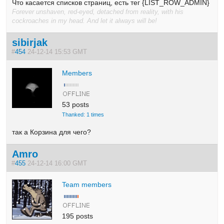
Что касается списков страниц, есть тег {LIST_ROW_ADMIN}
Forever unshaven, red-eyed, detached from reality, with his
cockroaches in my head. And let it always will be!
sibirjak
#
454
24-12-14 15:53 GMT
Members
53 posts
Thanked: 1 times
так а Корзина для чего?
Amro
#
455
24-12-14 16:00 GMT
Team members
195 posts