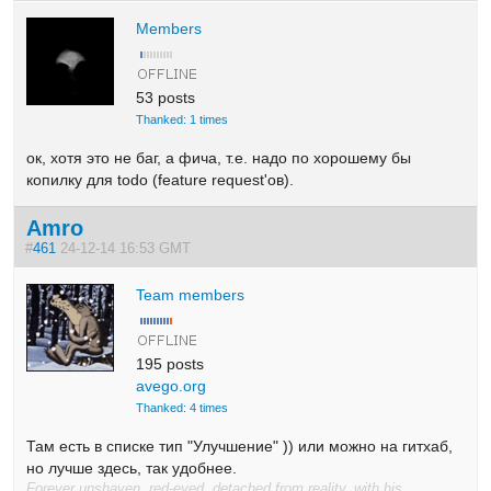
Members
53 posts
Thanked: 1 times
ок, хотя это не баг, а фича, т.е. надо по хорошему бы
копилку для todo (feature request'ов).
Amro
#
461
24-12-14 16:53 GMT
Team members
195 posts
avego.org
Thanked: 4 times
Там есть в списке тип "Улучшение" )) или можно на гитхаб,
но лучше здесь, так удобнее.
Forever unshaven, red-eyed, detached from reality, with his