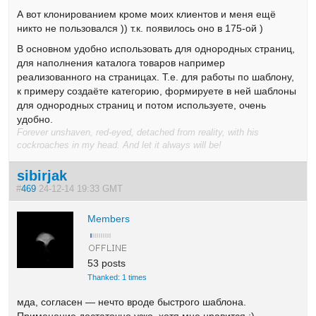
А вот клонированием кроме моих клиентов и меня ещё
никто не пользовался )) т.к. появилось оно в 175-ой )
В основном удобно использовать для однородных страниц,
для наполнения каталога товаров например
реализованного на страницах. Т.е. для работы по шаблону,
к примеру создаёте категорию, формируете в ней шаблоны
для однородных страниц и потом используете, очень
удобно.
Forever unshaven, red-eyed, detached from reality, with his
cockroaches in my head. And let it always will be!
sibirjak
#
469
24-12-14 19:33 GMT
Members
53 posts
Thanked: 1 times
мда, согласен — нечто вроде быстрого шаблона.
Применение достаточно узко, хотя мне нравится :)