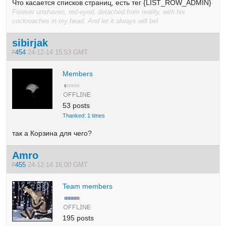
Что касается списков страниц, есть тег {LIST_ROW_ADMIN}
Forever unshaven, red-eyed, detached from reality, with his
cockroaches in my head. And let it always will be!
sibirjak
#
454
24-12-14 15:53 GMT
Members
53 posts
Thanked: 1 times
так а Корзина для чего?
Amro
#
455
24-12-14 16:00 GMT
Team members
195 posts