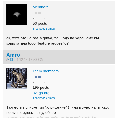
Members
53 posts
Thanked: 1 times
ок, хотя это не баг, а фича, т.е. надо по хорошему бы
копилку для todo (feature request'ов).
Amro
#
461
24-12-14 16:53 GMT
Team members
195 posts
avego.org
Thanked: 4 times
Там есть в списке тип "Улучшение" )) или можно на гитхаб,
но лучше здесь, так удобнее.
Forever unshaven, red-eyed, detached from reality, with his