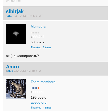
okhuenno!
sibirjak
#
467
24-12-14 19:06 GMT
Members
53 posts
Thanked: 1 times
ок :) а клонировать?
Amro
#
468
24-12-14 19:18 GMT
Team members
195 posts
avego.org
Thanked: 4 times