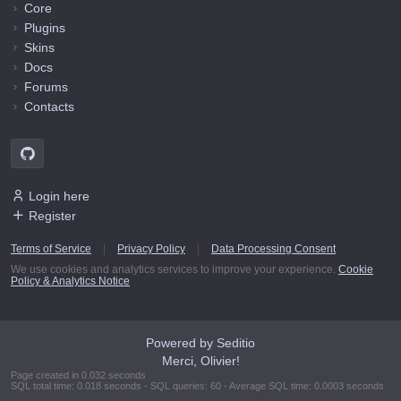
Core
Plugins
Skins
Docs
Forums
Contacts
Login here
Register
Terms of Service
|
Privacy Policy
|
Data Processing Consent
We use cookies and analytics services to improve your experience.
Cookie
Policy & Analytics Notice
Powered by Seditio
Merci, Olivier!
Page created in 0.032 seconds
SQL total time: 0.018 seconds - SQL queries: 60 - Average SQL time: 0.0003 seconds