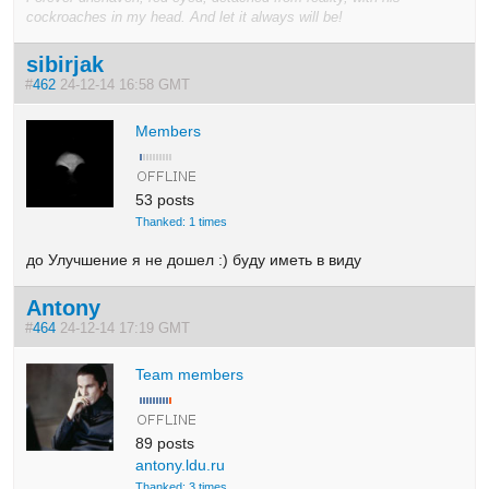
cockroaches in my head. And let it always will be!
sibirjak
#
462
24-12-14 16:58 GMT
Members
53 posts
Thanked: 1 times
до Улучшение я не дошел :) буду иметь в виду
Antony
#
464
24-12-14 17:19 GMT
Team members
89 posts
antony.ldu.ru
Thanked: 3 times