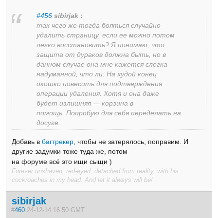
#456
sibirjak :
так чего же тогда бояться случайно
удалить страницу, если ее можно потом
легко восстановить? Я понимаю, что
защита от дураков должна быть, но в
данном случае она мне кажется слегка
надуманной, что ли. На худой конец
окошко повесить для подтверждения
операции удаления. Хотя и она даже
будет излишняя — корзина в
помощь. Попробую для себя переделать на
досуге.
Добавь в
багтрекер
, чтобы не затерялось, поправим. И
другие задумки тоже туда же, потом
на форуме всё это ищи сыщи )
Forever unshaven, red-eyed, detached from reality, with his
cockroaches in my head. And let it always will be!
sibirjak
#
460
24-12-14 16:50 GMT