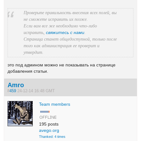
Проверьте правильность внесения всех полей, вы
не сможете исправить их позже.
Если вам все же необходимо что-либо
свяжитесь с нами
исправить,
.
Страница станет общедоступной, только после
того как администрация ее проверит и
утвердит.
это под админом можно не показывать на странице
добавления статьи.
Amro
#
459
24-12-14 16:48 GMT
Team members
195 posts
avego.org
Thanked: 4 times