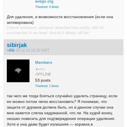
avego.org
Thanked: 4 times
Для удаления, и возможности восстановления (если она
активирована)
Forever unshaven, red-eyed, detached from reality, with his
cockroaches in my head. And let it always will be!
sibirjak
#
456
24-12-14 16:32 GMT
Members
53 posts
Thanked: 1 times
так чего же тогда бояться случайно удалить страницу, если
ее можно потом легко восстановить? Я понимаю, что
защита от дураков должна быть, но в данном случае она
мне кажется слегка надуманной, что ли. На худой конец
окошко повесить для подтверждения операции удаления.
Хотя и она даже будет излишняя — корзина в