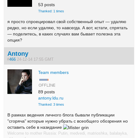
53 posts
Thanked: 1 times
я просто спроецировал свой собственный опыт — удаляю
редко, но если удаляю, то навсегда. А вот, кстати, спрятать
— поделитесь, в каких случаях вам бывает полезна эта
опция?
Antony
#
466
24-12-14 17:55 GMT
Team members
89 posts
antony.ldu.ru
Thanked: 3 times
В рамках ведения личного блога бывали публикации
"сгоряча" которые нужно убрать с всеобщего обозрения но
оставить себе в назидание
Welcome to mother Russia: Putin, medvedi, matrioshka, balalayka,