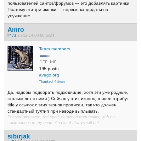
пользователей сайтов/форумов — это добавлять картинки.
Поэтому эти три иконки — первые кандидаты на
улучшение.
Amro
#
473
25-12-14 09:00 GMT
Team members
195 posts
avego.org
Thanked: 4 times
Да, надобы подобрать подходящие, хотя эти уже родные,
столько лет с ними ) Сейчас у этих иконок, точнее атрибут
title у ссылок с этих эконок прописан, так что должен
стандартный тултип при наводе выплывать.
Forever unshaven, red-eyed, detached from reality, with his
cockroaches in my head. And let it always will be!
sibirjak