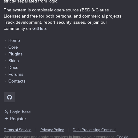
strictly separated from logic.
The system is completely open-source (BSD 3-Clause
License) and free for both personal and commercial projects.
Track development, report security issues, or join our
community on
GitHub
.
Home
Core
Plugins
Skins
Docs
Forums
Contacts
Login here
Register
Terms of Service
|
Privacy Policy
|
Data Processing Consent
We use cookies and analytics services to improve your experience.
Cookie