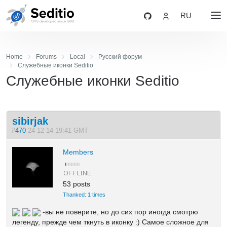
RU
Home
Forums
Local
Русский форум
Служебные иконки Seditio
Служебные иконки Seditio
sibirjak
#
470
24-12-14 19:41 GMT
Members
53 posts
Thanked: 1 times
-вы не поверите, но до сих пор иногда смотрю
легенду, прежде чем ткнуть в иконку :) Самое сложное для