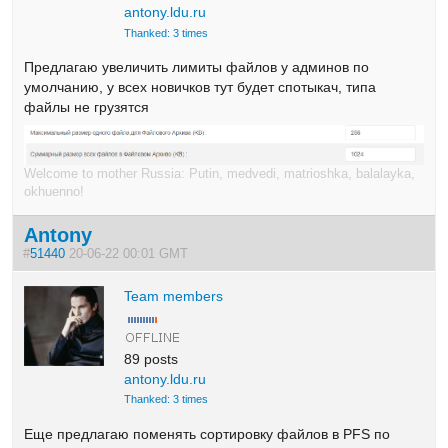
antony.ldu.ru
Thanked: 3 times
Предлагаю увеличить лимиты файлов у админов по
умолчанию, у всех новичков тут будет спотыкач, типа
файлы не грузятся
Welcome to mother Russia: Putin, medvedi, matrioshka, balalayka,
okhuenno!
Antony
#
51440
20-06-22 00:01 GMT
Team members
89 posts
antony.ldu.ru
Thanked: 3 times
Еще предлагаю поменять сортировку файлов в PFS по