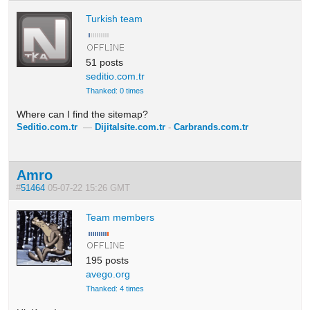
Turkish team
51 posts
seditio.com.tr
Thanked: 0 times
Where can I find the sitemap?
Seditio.com.tr
—
Dijitalsite.com.tr
-
Carbrands.com.tr
Amro
#
51464
05-07-22 15:26 GMT
Team members
195 posts
avego.org
Thanked: 4 times