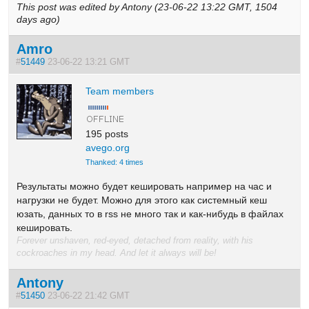
This post was edited by Antony (23-06-22 13:22 GMT, 1504
days ago)
Amro
#
51449
23-06-22 13:21 GMT
Team members
195 posts
avego.org
Thanked: 4 times
Результаты можно будет кешировать например на час и
нагрузки не будет. Можно для этого как системный кеш
юзать, данных то в rss не много так и как-нибудь в файлах
кешировать.
Forever unshaven, red-eyed, detached from reality, with his
cockroaches in my head. And let it always will be!
Antony
#
51450
23-06-22 21:42 GMT