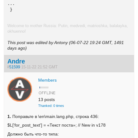
...

 }
Welcome to mother Russia: Putin, medvedi, matrioshka, balalayka,
okhuenno!
This post was edited by Antony (06-07-22 19:24 GMT, 1491
days ago)
Andre
#
51599
15-11-22 21:52 GMT
Members
13 posts
Thanked: 0 times
1.
Поправьте в \en\main.lang.php, строка 436:
$L['for_post_text'] = «Текст поста»; // New in v178
Должно быть что-то типа: