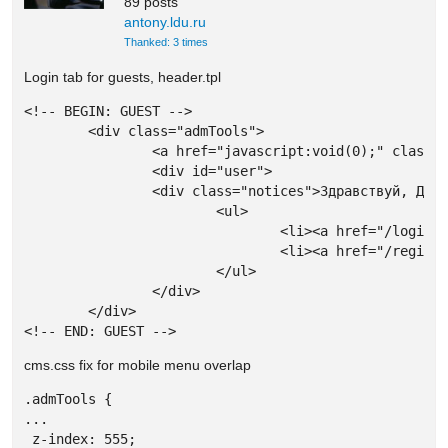
89 posts
antony.ldu.ru
Thanked: 3 times
Login tab for guests, header.tpl
<!-- BEGIN: GUEST -->

	<div class="admTools">

		<a href="javascript:void(0);" class="openTools"><i class="ic-heart"></i></a>

		<div id="user">

		<div class="notices">Здравствуй, Друг! Выбери:</div>

			<ul>

				<li><a href="/login">Вход</a></li>

				<li><a href="/register">Регистрация</a></li>

			</ul>

		</div>

	</div>

<!-- END: GUEST -->
cms.css fix for mobile menu overlap
.admTools {

...

 z-index: 555;
