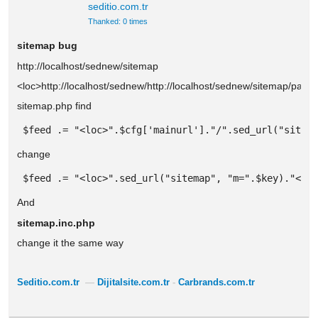
seditio.com.tr
Thanked: 0 times
sitemap bug
http://localhost/sednew/sitemap
<loc>http://localhost/sednew/http://localhost/sednew/sitemap/page
sitemap.php find
 $feed .= "<loc>".$cfg['mainurl']."/".sed_url("sitem
change
 $feed .= "<loc>".sed_url("sitemap", "m=".$key)."</l
And
sitemap.inc.php
change it the same way
Seditio.com.tr
—
Dijitalsite.com.tr
-
Carbrands.com.tr