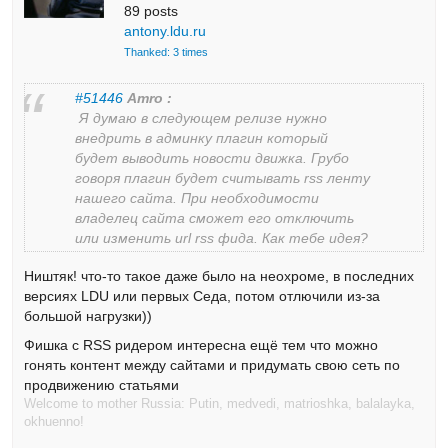
89 posts
antony.ldu.ru
Thanked: 3 times
#51446
Amro :
Я думаю в следующем релизе нужно
внедрить в админку плагин который
будет выводить новости движка. Грубо
говоря плагин будет считывать rss ленту
нашего сайта. При необходимости
владелец сайта сможет его отключить
или изменить url rss фида. Как тебе идея?
Ништяк! что-то такое даже было на неохроме, в последних
версиях LDU или первых Седа, потом отлючили из-за
большой нагрузки))
Фишка с RSS ридером интересна ещё тем что можно
гонять контент между сайтами и придумать свою сеть по
продвижению статьями
Welcome to mother Russia: Putin, medvedi, matrioshka, balalayka,
okhuenno!