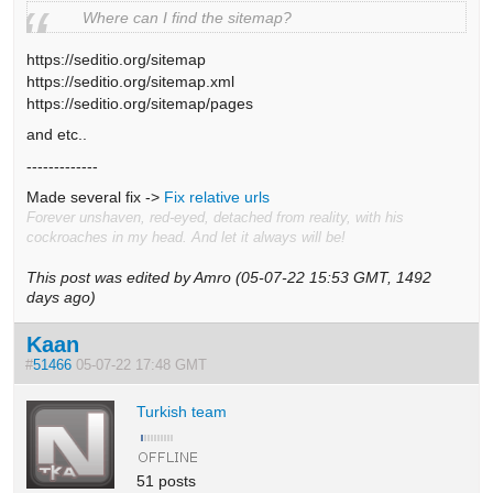
Where can I find the sitemap?
https://seditio.org/sitemap
https://seditio.org/sitemap.xml
https://seditio.org/sitemap/pages
and etc..
-------------
Made several fix ->
Fix relative urls
Forever unshaven, red-eyed, detached from reality, with his
cockroaches in my head. And let it always will be!
This post was edited by Amro (05-07-22 15:53 GMT, 1492
days ago)
Kaan
#
51466
05-07-22 17:48 GMT
Turkish team
51 posts