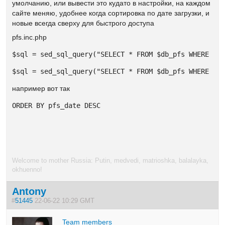
умолчанию, или вывести это кудато в настройки, на каждом
сайте меняю, удобнее когда сортировка по дате загрузки, и
новые всегда сверху для быстрого доступа
pfs.inc.php
$sql = sed_sql_query("SELECT * FROM $db_pfs WHERE pf
$sql = sed_sql_query("SELECT * FROM $db_pfs WHERE pf
например вот так
ORDER BY pfs_date DESC
Welcome to mother Russia: Putin, medvedi, matrioshka, balalayka,
okhuenno!
Antony
#
51445
22-06-22 10:29 GMT
Team members