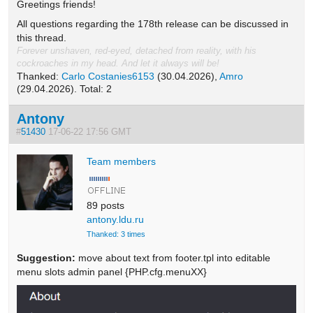
Greetings friends!
All questions regarding the 178th release can be discussed in
this thread.
Forever unshaven, red-eyed, detached from reality, with his
cockroaches in my head. And let it always will be!
Thanked:
Carlo Costanies6153
(30.04.2026),
Amro
(29.04.2026). Total: 2
Antony
#
51430
17-06-22 17:56 GMT
Team members
89 posts
antony.ldu.ru
Thanked: 3 times
Suggestion:
move about text from footer.tpl into editable
menu slots admin panel {PHP.cfg.menuXX}