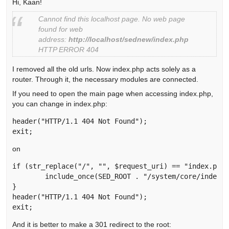
Hi, Kaan!
Cannot find this localhost page. No web page
found for web
address:
http://localhost/sednew/index.php
HTTP ERROR 404
I removed all the old urls. Now index.php acts solely as a
router. Through it, the necessary modules are connected.
If you need to open the main page when accessing index.php,
you can change in index.php:
header("HTTP/1.1 404 Not Found");

exit; 
on
if (str_replace("/", "", $request_uri) == "index.php"
	include_once(SED_ROOT . "/system/core/index/index.php");

}

header("HTTP/1.1 404 Not Found");

exit; 
And it is better to make a 301 redirect to the root: