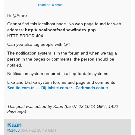
Thanked: 0 times
Hi @Amro
Cannot find this localhost page. No web page found for web
address:
http://localhost/sednew/index.php
HTTP ERROR 404
Can you also tag people with @?
The notification system is in the forum and when we tag a
person in the pages or comments, the person should be
notified.
Notification system required in all up-to-date systems
Like and Dislike system forums and page and comments
Seditio.com.tr
—
Dijitalsite.com.tr
-
Carbrands.com.tr
This post was edited by Kaan (05-07-22 10:14 GMT, 1492
days ago)
Kaan
#
51463
05-07-22 10:49 GMT