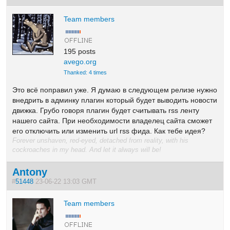
Team members
195 posts
avego.org
Thanked: 4 times
Это всё поправил уже. Я думаю в следующем релизе нужно
внедрить в админку плагин который будет выводить новости
движка. Грубо говоря плагин будет считывать rss ленту
нашего сайта. При необходимости владелец сайта сможет
его отключить или изменить url rss фида. Как тебе идея?
Forever unshaven, red-eyed, detached from reality, with his
cockroaches in my head. And let it always will be!
Antony
#
51448
23-06-22 13:03 GMT
Team members