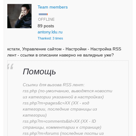
Team members
89 posts
antony.ldu.ru
Thanked: 3 times
кстати, Управление сайтом - Настройки - Настройка RSS
лент - ссылки в описании наверно не валидные уже?
Помощь
Ссылки для вызова RSS лент:
rss.php (по-умолчанию, выводятся новости
из категории указанной в настройках)
rss.php?m=pages&c=XX (XX - код
категории, последние страницы из
категории)
rss.php?m=comments&id=XX (XX - ID
страницы, комментарии к странице)
rss.php?m=forums (последние посты из