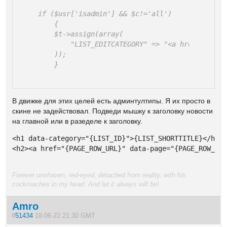
if ($usr['isadmin'] && $c!='all')

    {

    $t->assign(array(

        "LIST_EDITCATEGORY" => "<a href=\"".se
    ));

    }
В движке для этих целей есть админтултипы. Я их просто в
скине не задействовал. Подведи мышку к заголовку новости
на главной или в разеделе к заголовку.
<h1 data-category="{LIST_ID}">{LIST_SHORTTITLE}</h1>

<h2><a href="{PAGE_ROW_URL}" data-page="{PAGE_ROW_ID
Forever unshaven, red-eyed, detached from reality, with his
cockroaches in my head. And let it always will be!
Amro
#
51434
18-06-22 21:30 GMT