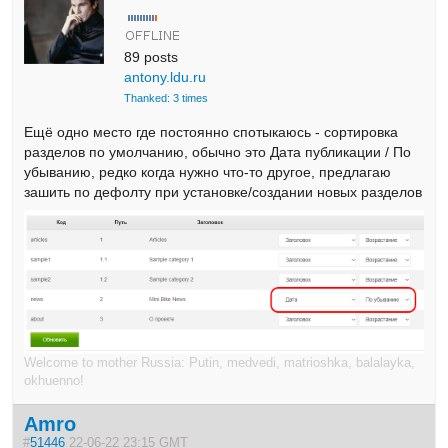
89 posts
antony.ldu.ru
Thanked: 3 times
Ещё одно место где постоянно спотыкаюсь - сортировка
разделов по умолчанию, обычно это Дата публикации / По
убыванию, редко когда нужно что-то другое, предлагаю
зашить по дефолту при установке/создании новых разделов
Welcome to mother Russia: Putin, medvedi, matrioshka, balalayka,
okhuenno!
Amro
#
51446
22-06-22 23:15 GMT