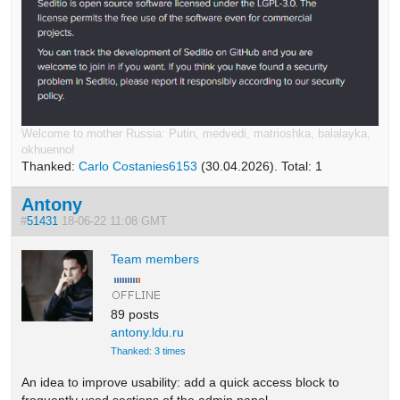
Welcome to mother Russia: Putin, medvedi, matrioshka, balalayka,
okhuenno!
Thanked:
Carlo Costanies6153
(30.04.2026). Total: 1
Antony
#
51431
18-06-22 11:08 GMT
Team members
89 posts
antony.ldu.ru
Thanked: 3 times
An idea to improve usability: add a quick access block to
frequently used sections of the admin panel