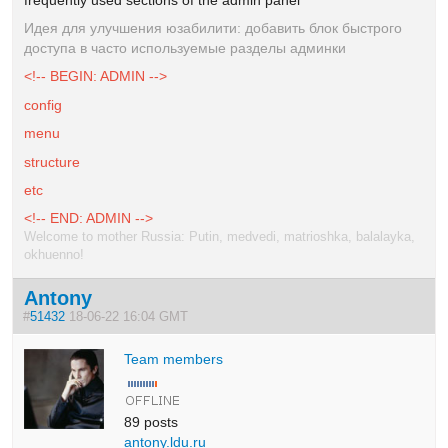
Идея для улучшения юзабилити: добавить блок быстрого
доступа в часто используемые разделы админки
<!-- BEGIN: ADMIN -->
config
menu
structure
etc
<!-- END: ADMIN -->
Welcome to mother Russia: Putin, medvedi, matrioshka, balalayka,
okhuenno!
Antony
#
51432
18-06-22 16:04 GMT
Team members
89 posts
antony.ldu.ru