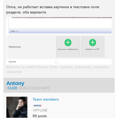
Оппа, не работает вставка картинок в текстовое поле
раздела, оба варианта
Welcome to mother Russia: Putin, medvedi, matrioshka, balalayka,
okhuenno!
Antony
#
51438
18-06-22 23:04 GMT
Team members
89 posts