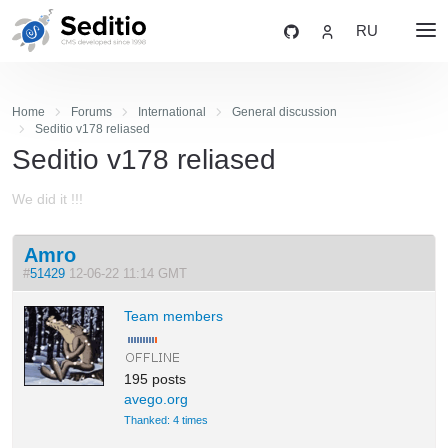
RU
Home
Forums
International
General discussion
Seditio v178 reliased
Seditio v178 reliased
We did it !!!
Amro
#
51429
12-06-22 11:14 GMT
Team members
195 posts
avego.org
Thanked: 4 times