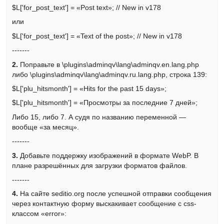
$L['for_post_text'] = «Post text»; // New in v178
или
$L['for_post_text'] = «Text of the post»; // New in v178
-------
2.
Поправьте в \plugins\adminqv\lang\adminqv.en.lang.php
либо \plugins\adminqv\lang\adminqv.ru.lang.php, строка 139:
$L['plu_hitsmonth'] = «Hits for the past 15 days»;
$L['plu_hitsmonth'] = «Просмотры за последние 7 дней»;
Либо 15, либо 7. А судя по названию переменной —
вообще «за месяц».
-------
3.
Добавьте поддержку изображений в формате WebP. В
плане разрешённых для загрузки форматов файлов.
-------
4.
На сайте seditio.org после успешной отправки сообщения
через контактную форму выскакивает сообщение с css-
классом «error»: