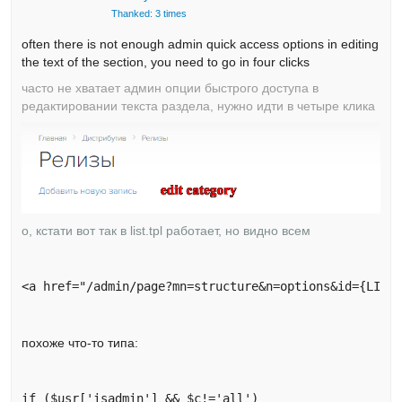
Thanked: 3 times
often there is not enough admin quick access options in editing
the text of the section, you need to go in four clicks
часто не хватает админ опции быстрого доступа в
редактировании текста раздела, нужно идти в четыре клика
о, кстати вот так в list.tpl работает, но видно всем
<a href="/admin/page?mn=structure&n=options&id={LIST
похоже что-то типа:
if ($usr['isadmin'] && $c!='all')
