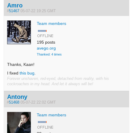
Amro
#
51467
05-07-22 19:25 GMT
Team members
195 posts
avego.org
Thanked: 4 times
Thanks, Kaan!
I fixed
this bug
.
Forever unshaven, red-eyed, detached from reality, with his
cockroaches in my head. And let it always will be!
Antony
#
51468
05-07-22 22:02 GMT
Team members