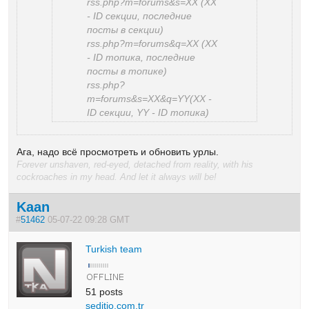
rss.php?m=forums&s=XX (XX
- ID секции, последние
посты в секции)
rss.php?m=forums&q=XX (XX
- ID топика, последние
посты в топике)
rss.php?
m=forums&s=XX&q=YY(XX -
ID секции, YY - ID топика)
Ага, надо всё просмотреть и обновить урлы.
Forever unshaven, red-eyed, detached from reality, with his
cockroaches in my head. And let it always will be!
Kaan
#
51462
05-07-22 09:28 GMT
Turkish team
51 posts
seditio.com.tr