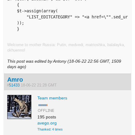
    {

    $t->assign(array(

        "LIST_EDITCATEGORY" => "<a href=\"".sed_url("
    ));

    }
Welcome to mother Russia: Putin, medvedi, matrioshka, balalayka,
okhuenno!
This post was edited by Antony (18-06-22 22:56 GMT, 1509
days ago)
Amro
#
51433
18-06-22 21:28 GMT
Team members
195 posts
avego.org
Thanked: 4 times