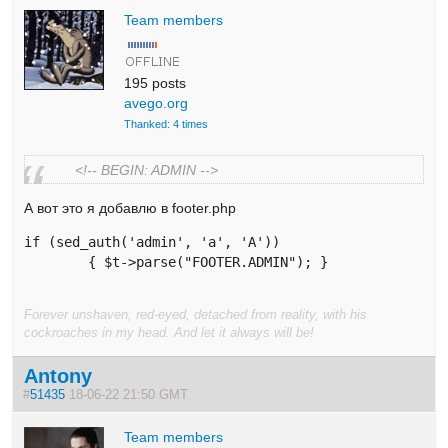
Team members
195 posts
avego.org
Thanked: 4 times
<!-- BEGIN: ADMIN -->
А вот это я добавлю в footer.php
if (sed_auth('admin', 'a', 'A')) 

	{ $t->parse("FOOTER.ADMIN"); }
Forever unshaven, red-eyed, detached from reality, with his
cockroaches in my head. And let it always will be!
Antony
#
51435
18-06-22 21:50 GMT
Team members