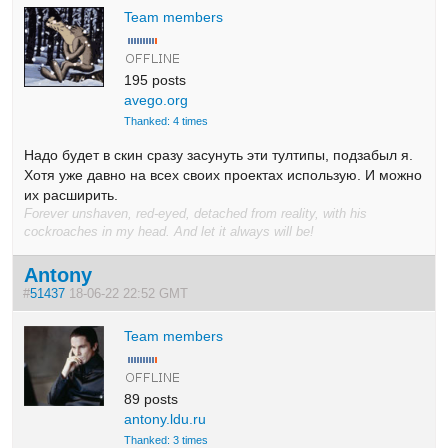
Team members
195 posts
avego.org
Thanked: 4 times
Надо будет в скин сразу засунуть эти тултипы, подзабыл я.
Хотя уже давно на всех своих проектах использую. И можно
их расширить.
Forever unshaven, red-eyed, detached from reality, with his
cockroaches in my head. And let it always will be!
Antony
#
51437
18-06-22 22:52 GMT
Team members
89 posts
antony.ldu.ru
Thanked: 3 times