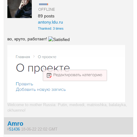
89 posts
antony.ldu.ru
Thanked: 3 times
во, круто, работает!
Welcome to mother Russia: Putin, medvedi, matrioshka, balalayka,
okhuenno!
Amro
#
51436
18-06-22 22:02 GMT