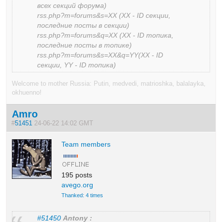
всех секций форума)
rss.php?m=forums&s=XX (XX - ID секции,
последние посты в секции)
rss.php?m=forums&q=XX (XX - ID топика,
последние посты в топике)
rss.php?m=forums&s=XX&q=YY(XX - ID
секции, YY - ID топика)
Welcome to mother Russia: Putin, medvedi, matrioshka, balalayka,
okhuenno!
Amro
#
51451
24-06-22 14:02 GMT
Team members
195 posts
avego.org
Thanked: 4 times
#51450
Antony :