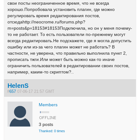
свои посты неограниченное время, что не всегда
хорошо.Попробовала установить плагин, где можно
регулировать время редактирования постов,
отсюдаhttp://neocrome.ru/forums.php?
m=posts&p=18153#18153Подключила, но он у меня почему-
то не работает. То есть пользователи по-прежнему могут
всегда редактировать.Не подскажете, где я могла допустить
ошибку или из-за чего плагин может не работать? В
частности, не уверена, что правильно выполнила пункт 2,
прописать тжги.Или может быть можно как-то иначе
ограничить пользователей в редактировании своих постов,
например, каким-то скриптом?..
HelenS
#
657
07-06-17 21:57 GMT
Members
3 posts
Thanked: 0 times