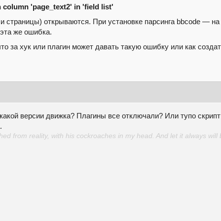
olumn 'page_text2' in 'field list'
 и страницы) открываются. При установке парсинга bbcode — на
эта же ошибка.
о за хук или плагин может давать такую ошибку или как созда
 какой версии движка? Плагины все отключали? Или тупо скрипт
.
d from reality, with his cockroaches in my head. And let it always will 