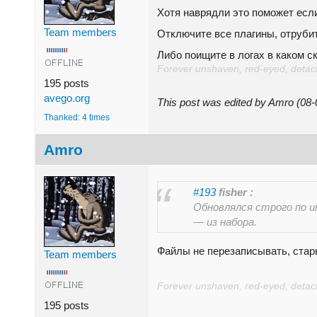
Хотя наврядли это поможет если
Team members
Отключите все плагины, отрубит
Либо поищите в логах в каком с
Forever unshaven, red-eyed, detache
195 posts
avego.org
This post was edited by Amro (08
Thanked: 4 times
Amro
#193
fisher :
Обновлялся строго по и
— из набора.
Файлы не перезаписывать, стар
Team members
Forever unshaven, red-eyed, detache
195 posts