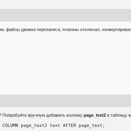
и, файлы движка перезаписа, плагины отключал, конвертировал 
я? Попробуйте вручную добавить колонку
page_text2
в таблицу
s
 COLUMN page_text2 text AFTER page_text;