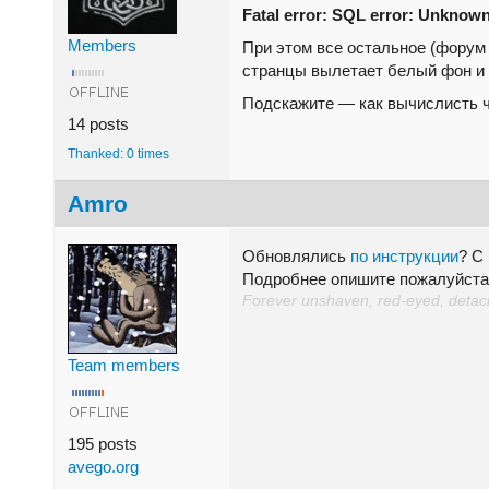
Fatal error: SQL error: Unknown c
Members
При этом все остальное (форум
странцы вылетает белый фон и 
Подскажите — как вычислисть чт
14 posts
Thanked: 0 times
Amro
Обновлялись
по инструкции
? С
Подробнее опишите пожалуйста
Forever unshaven, red-eyed, detache
Team members
195 posts
avego.org