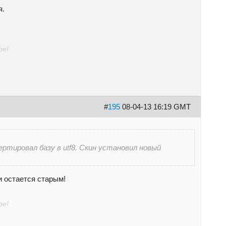
я.
be!
#
195
08-04-13 16:19 GMT
ртировал базу в utf8. Скин установил новый
и остается старым!
be!