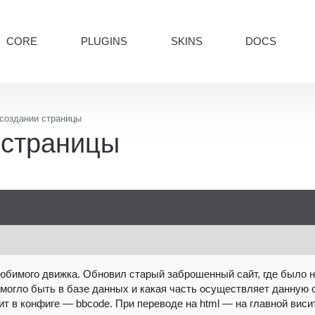
CORE
PLUGINS
SKINS
DOCS
создании страницы
 страницы
юбимого движка. Обновил старый заброшенный сайт, где было на
могло быть в базе данных и какая часть осуществляет данную о
оит в конфиге — bbcode. При переводе на html — на главной виси