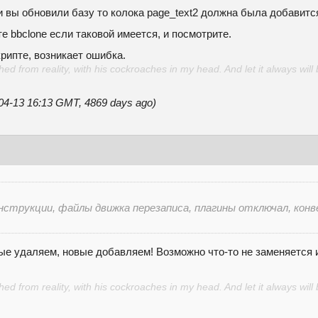
 вы обновили базу то колока page_text2 должна была добавитс
е bbclone если таковой имеется, и посмотрите.
крипте, возникает ошибка.
d from reality, with his cockroaches in my head. And let it always will 
-04-13 16:13 GMT, 4869 days ago)
нструкции, файлы движка перезаписа, плагины отключал, конве
ые удаляем, новые добавляем! Возможно что-то не заменяется 
d from reality, with his cockroaches in my head. And let it always will 