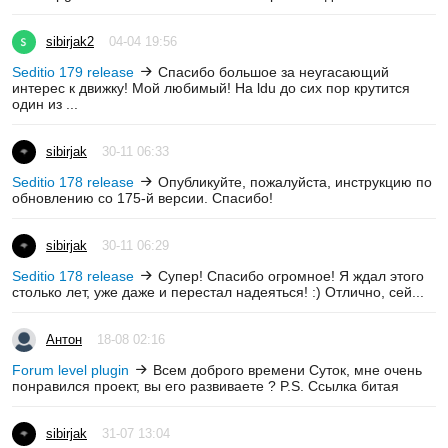
sibirjak2
04-04 19:56
Seditio 179 release
Спасибо большое за неугасающий
интерес к движку! Мой любимый! На ldu до сих пор крутится
один из ...
sibirjak
30-11 06:33
Seditio 178 release
Опубликуйте, пожалуйста, инструкцию по
обновлению со 175-й версии. Спасибо!
sibirjak
30-11 06:29
Seditio 178 release
Супер! Спасибо огромное! Я ждал этого
столько лет, уже даже и перестал надеяться! :) Отлично, сей...
Антон
18-08 02:16
Forum level plugin
Всем доброго времени Суток, мне очень
понравился проект, вы его развиваете ? P.S. Ссылка битая
sibirjak
31-07 13:04