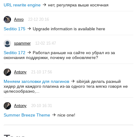
URL rewrite engine
нет, регулярка выше косячная
Amro
22-12 20:16
Seditio 175
Upgrade information is available here
spammer
12-02 15:47
Seditio 172
Работал раньше на сайте но убрал из за
окончания поддержки, почему не обновляете?
Antony
21-10 17:56
Меняем заголовки для плагинов
sibirjak делать разный
хидер для каждого плагина из-за одного тега мягко говоря не
целесообразно,...
Antony
20-10 16:31
Summer Breeze Theme
nice one!