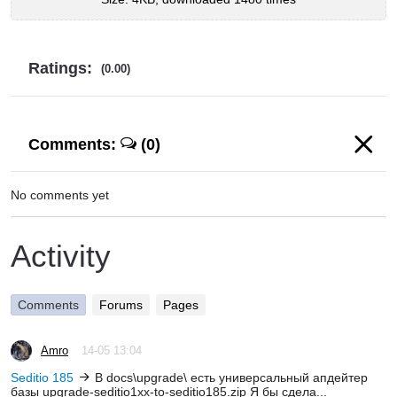
Ratings:
(0.00)
Comments:
(0)
No comments yet
Activity
Comments
Forums
Pages
Amro
14-05 13:04
Seditio 185
В docs\upgrade\ есть универсальный апдейтер
базы upgrade-seditio1xx-to-seditio185.zip Я бы сдела...