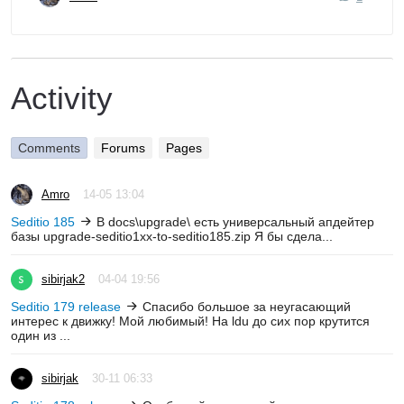
Activity
Comments
Forums
Pages
Amro
14-05 13:04
Seditio 185
В docs\upgrade\ есть универсальный апдейтер
базы upgrade-seditio1xx-to-seditio185.zip Я бы сдела...
sibirjak2
04-04 19:56
Seditio 179 release
Спасибо большое за неугасающий
интерес к движку! Мой любимый! На ldu до сих пор крутится
один из ...
sibirjak
30-11 06:33