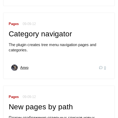
Pages
09-09-12
Category navigator
The plugin creates tree menu navigation pages and
categories.
Amro
0
Pages
09-09-12
New pages by path
Плагин отображения отдельных списков новых