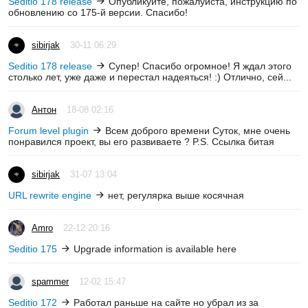
Seditio 178 release
Опубликуйте, пожалуйста, инструкцию по
обновлению со 175-й версии. Спасибо!
sibirjak
30-11 06:29
Seditio 178 release
Супер! Спасибо огромное! Я ждал этого
столько лет, уже даже и перестал надеяться! :) Отлично, сей...
Антон
18-08 02:16
Forum level plugin
Всем доброго времени Суток, мне очень
понравился проект, вы его развиваете ? P.S. Ссылка битая
sibirjak
31-07 13:04
URL rewrite engine
нет, регулярка выше косячная
Amro
22-12 20:16
Seditio 175
Upgrade information is available here
spammer
12-02 15:47
Seditio 172
Работал раньше на сайте но убрал из за