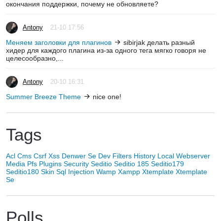
окончания поддержки, почему не обновляете?
Antony
21-10 17:56
Меняем заголовки для плагинов
sibirjak делать разный
хидер для каждого плагина из-за одного тега мягко говоря не
целесообразно,...
Antony
20-10 16:31
Summer Breeze Theme
nice one!
Tags
Acl
Cms
Csrf Xss
Denwer Se
Dev
Filters
History
Local Webserver
Media
Pfs
Plugins
Security
Seditio
Seditio 185
Seditio179
Seditio180
Skin
Sql Injection
Wamp
Xampp
Xtemplate
Xtemplate
Se
Polls