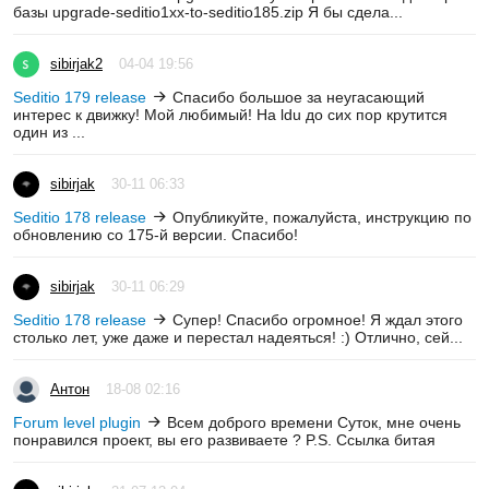
базы upgrade-seditio1xx-to-seditio185.zip Я бы сдела...
sibirjak2
04-04 19:56
Seditio 179 release
Спасибо большое за неугасающий
интерес к движку! Мой любимый! На ldu до сих пор крутится
один из ...
sibirjak
30-11 06:33
Seditio 178 release
Опубликуйте, пожалуйста, инструкцию по
обновлению со 175-й версии. Спасибо!
sibirjak
30-11 06:29
Seditio 178 release
Супер! Спасибо огромное! Я ждал этого
столько лет, уже даже и перестал надеяться! :) Отлично, сей...
Антон
18-08 02:16
Forum level plugin
Всем доброго времени Суток, мне очень
понравился проект, вы его развиваете ? P.S. Ссылка битая