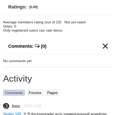
Ratings:
(0.00)
Average members rating (out of 10) : Not yet rated
Votes: 0
Only registered users can rate items.
Comments:
(0)
No comments yet
Activity
Comments
Forums
Pages
Amro
14-05 13:04
Seditio 185
В docs\upgrade\ есть универсальный апдейтер