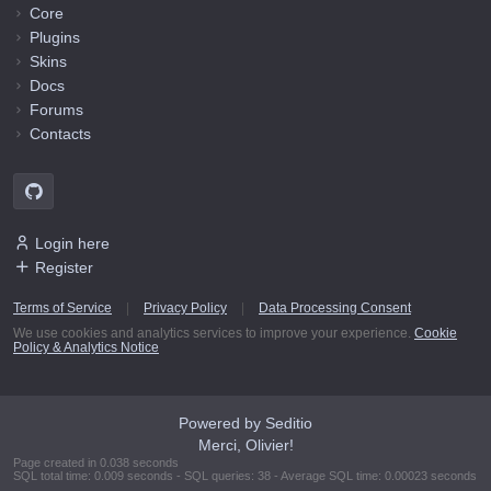
Core
Plugins
Skins
Docs
Forums
Contacts
Login here
Register
Terms of Service
|
Privacy Policy
|
Data Processing Consent
We use cookies and analytics services to improve your experience.
Cookie
Policy & Analytics Notice
Powered by Seditio
Merci, Olivier!
Page created in 0.038 seconds
SQL total time: 0.009 seconds - SQL queries: 38 - Average SQL time: 0.00023 seconds