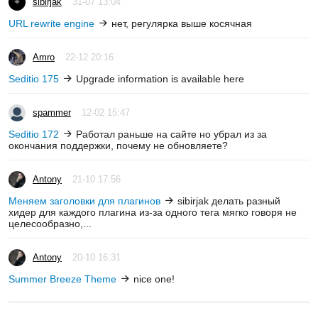
sibirjak
31-07 13:04
URL rewrite engine
нет, регулярка выше косячная
Amro
22-12 20:16
Seditio 175
Upgrade information is available here
spammer
12-02 15:47
Seditio 172
Работал раньше на сайте но убрал из за
окончания поддержки, почему не обновляете?
Antony
21-10 17:56
Меняем заголовки для плагинов
sibirjak делать разный
хидер для каждого плагина из-за одного тега мягко говоря не
целесообразно,...
Antony
20-10 16:31
Summer Breeze Theme
nice one!